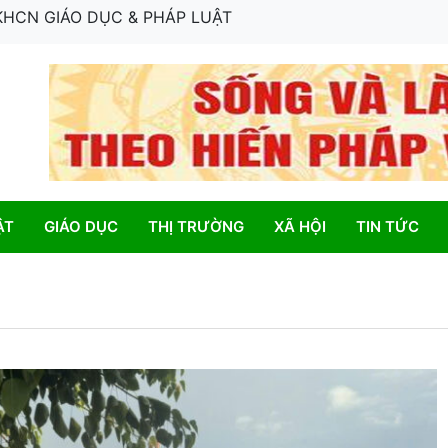
 KHCN GIÁO DỤC & PHÁP LUẬT
ẬT
GIÁO DỤC
THỊ TRƯỜNG
XÃ HỘI
TIN TỨC
ẹ | Thơ Trần Thế Tuyển – nhạc Lê Khắc Hùng