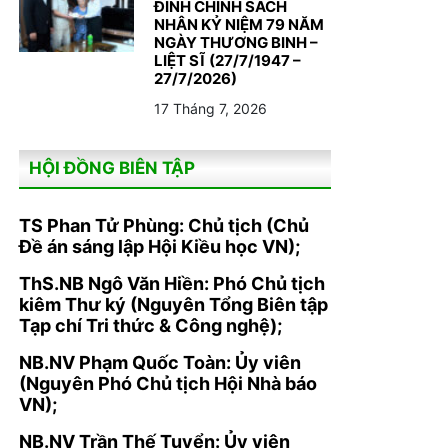
ĐÌNH CHÍNH SÁCH
NHÂN KỶ NIỆM 79 NĂM
NGÀY THƯƠNG BINH –
LIỆT SĨ (27/7/1947 –
27/7/2026)
17 Tháng 7, 2026
HỘI ĐỒNG BIÊN TẬP
TS Phan Tử Phùng: Chủ tịch (Chủ
Đề án sáng lập Hội Kiều học VN);
ThS.NB Ngô Văn Hiền: Phó Chủ tịch
kiêm Thư ký (Nguyên Tổng Biên tập
Tạp chí Tri thức & Công nghệ);
NB.NV Phạm Quốc Toàn: Ủy viên
(Nguyên Phó Chủ tịch Hội Nhà báo
VN);
NB.NV Trần Thế Tuyển: Ủy viên