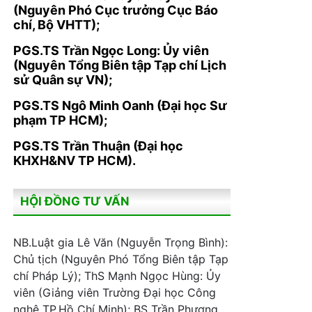
(Nguyên Phó Cục trưởng Cục Báo
chí, Bộ VHTT);
PGS.TS Trần Ngọc Long: Ủy viên
(Nguyên Tổng Biên tập Tạp chí Lịch
sử Quân sự VN);
PGS.TS Ngô Minh Oanh (Đại học Sư
phạm TP HCM);
PGS.TS Trần Thuận (Đại học
KHXH&NV TP HCM).
HỘI ĐỒNG TƯ VẤN
NB.Luật gia Lê Văn (Nguyễn Trọng Bình):
Chủ tịch (Nguyên Phó Tổng Biên tập Tạp
chí Pháp Lý); ThS Mạnh Ngọc Hùng: Ủy
viên (Giảng viên Trường Đại học Công
nghệ TP.Hồ Chí Minh); BS Trần Phương