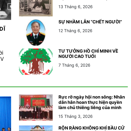
13 Tháng 6, 2026
SỰ NHẦM LẪN “CHẾT NGƯỜI”
“DĨ
12 Tháng 6, 2026
TƯ TƯỞNG HỒ CHÍ MINH VỀ
ời
NGƯỜI CAO TUỔI
XV
7 Tháng 6, 2026
Rực rỡ ngày hội non sông: Nhân
dân hân hoan thực hiện quyền
làm chủ thiêng liêng của mình
15 Tháng 3, 2026
RỘN RÀNG KHÔNG KHÍ BẦU CỬ