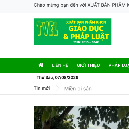
Chào mừng bạn đến với XUẤT BẢN PHẨM
LIÊN HỆ
GIỚI THIỆU
PHÁP LU
Thứ Sáu, 07/08/2026
GIỖ ĐẦU ANH CẢ
Tin mới
Miền di sản
TRUNG TƯỚNG VỀ LÀNG
Đón các anh về với đất m
News
GIỖ ĐẦU ANH CẢ