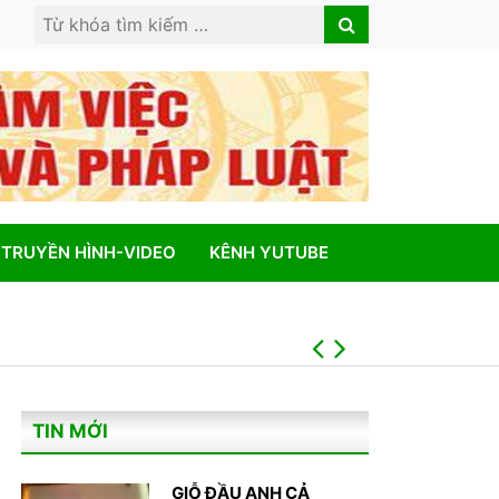
Search
Search
for:
TRUYỀN HÌNH-VIDEO
KÊNH YUTUBE
LÂM ĐỒNG: XÃ ĐỨC AN THĂM, TẶNG QUÀ GIA ĐÌNH CHÍNH SÁCH NHÂN KỶ NIỆM 79 NĂM NGÀY THƯƠNG BINH – LIỆT SĨ (27/7/1947 – 27/7/2026)
LÂM ĐỒNG: XÃ ĐỨC AN THĂM, TẶNG QUÀ GIA ĐÌNH CHÍNH SÁCH NHÂN KỶ NIỆM 79 NĂM NGÀY THƯƠNG BINH – LIỆT SĨ (27/7/1947 – 27/7/2026)
TIN MỚI
GIỖ ĐẦU ANH CẢ