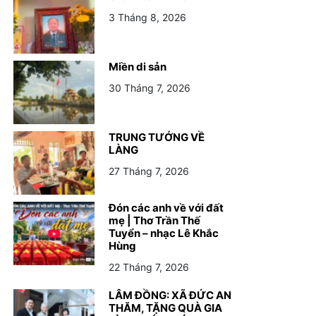
3 Tháng 8, 2026
Miền di sản
30 Tháng 7, 2026
TRUNG TƯỚNG VỀ
LÀNG
27 Tháng 7, 2026
Đón các anh về với đất mẹ | Thơ Trần Thế
Đón các anh về với đất
mẹ | Thơ Trần Thế
22 Tháng 7, 2026 -
GIÁO DỤC
,
PHÁP LUẬT
Tuyển – nhạc Lê Khắc
Hùng
22 Tháng 7, 2026
LÂM ĐỒNG: XÃ ĐỨC AN
THĂM, TẶNG QUÀ GIA