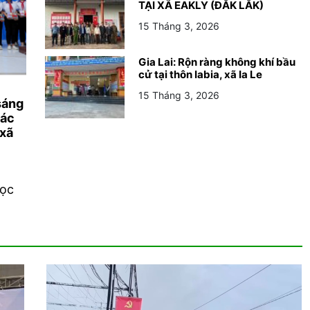
TẠI XÃ EAKLY (ĐẮK LẮK)
15 Tháng 3, 2026
Gia Lai: Rộn ràng không khí bầu
cử tại thôn Iabia, xã Ia Le
15 Tháng 3, 2026
sáng
các
 xã
học