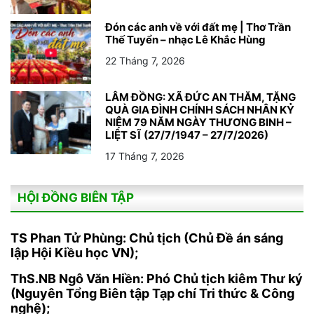
Đón các anh về với đất mẹ | Thơ Trần
Thế Tuyển – nhạc Lê Khắc Hùng
22 Tháng 7, 2026
LÂM ĐỒNG: XÃ ĐỨC AN THĂM, TẶNG
QUÀ GIA ĐÌNH CHÍNH SÁCH NHÂN KỶ
NIỆM 79 NĂM NGÀY THƯƠNG BINH –
LIỆT SĨ (27/7/1947 – 27/7/2026)
17 Tháng 7, 2026
HỘI ĐỒNG BIÊN TẬP
TS Phan Tử Phùng: Chủ tịch (Chủ Đề án sáng
lập Hội Kiều học VN);
ThS.NB Ngô Văn Hiền: Phó Chủ tịch kiêm Thư ký
(Nguyên Tổng Biên tập Tạp chí Tri thức & Công
nghệ);