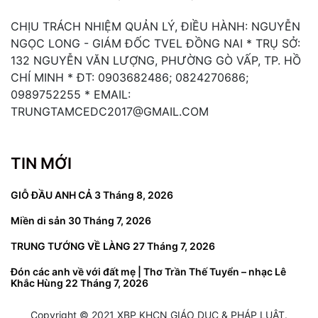
CHỊU TRÁCH NHIỆM QUẢN LÝ, ĐIỀU HÀNH: NGUYỄN
NGỌC LONG - GIÁM ĐỐC TVEL ĐỒNG NAI * TRỤ SỞ:
132 NGUYỄN VĂN LƯỢNG, PHƯỜNG GÒ VẤP, TP. HỒ
CHÍ MINH * ĐT: 0903682486; 0824270686;
0989752255 * EMAIL:
TRUNGTAMCEDC2017@GMAIL.COM
TIN MỚI
GIỖ ĐẦU ANH CẢ
3 Tháng 8, 2026
Miền di sản
30 Tháng 7, 2026
TRUNG TƯỚNG VỀ LÀNG
27 Tháng 7, 2026
Đón các anh về với đất mẹ | Thơ Trần Thế Tuyển – nhạc Lê
Khắc Hùng
22 Tháng 7, 2026
Copyright © 2021 XBP KHCN GIÁO DỤC & PHÁP LUẬT.