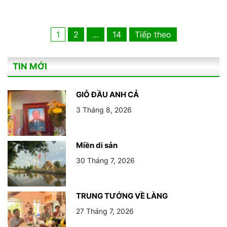
Phân
1
2
…
14
Tiếp theo
trang
TIN MỚI
bài
viết
GIỖ ĐẦU ANH CẢ
3 Tháng 8, 2026
Miền di sản
30 Tháng 7, 2026
TRUNG TƯỚNG VỀ LÀNG
27 Tháng 7, 2026