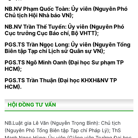
NB.NV Phạm Quốc Toàn: Ủy viên (Nguyên Phó
Chủ tịch Hội Nhà báo VN);
NB.NV Trần Thế Tuyển: Ủy viên (Nguyên Phó
Cục trưởng Cục Báo chí, Bộ VHTT);
PGS.TS Trần Ngọc Long: Ủy viên (Nguyên Tổng
Biên tập Tạp chí Lịch sử Quân sự VN);
PGS.TS Ngô Minh Oanh (Đại học Sư phạm TP
HCM);
PGS.TS Trần Thuận (Đại học KHXH&NV TP
HCM).
HỘI ĐỒNG TƯ VẤN
NB.Luật gia Lê Văn (Nguyễn Trọng Bình): Chủ tịch
(Nguyên Phó Tổng Biên tập Tạp chí Pháp Lý); ThS
Mạnh Ngọc Hùng: Ủy viên (Giảng viên Trường Đại học