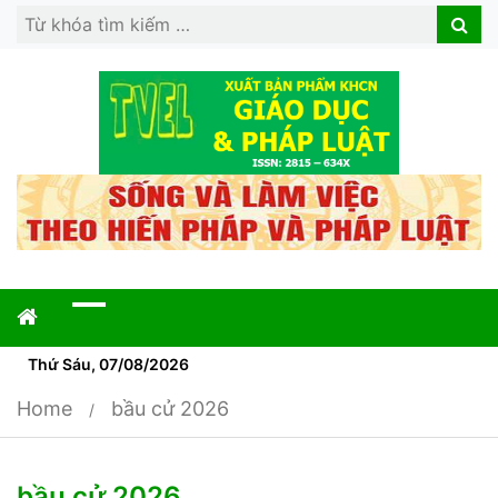
Search
Search
for:
Thứ Sáu, 07/08/2026
Home
bầu cử 2026
bầu cử 2026