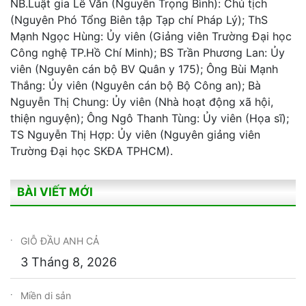
NB.Luật gia Lê Văn (Nguyễn Trọng Bình): Chủ tịch
(Nguyên Phó Tổng Biên tập Tạp chí Pháp Lý); ThS
Mạnh Ngọc Hùng: Ủy viên (Giảng viên Trường Đại học
Công nghệ TP.Hồ Chí Minh); BS Trần Phương Lan: Ủy
viên (Nguyên cán bộ BV Quân y 175); Ông Bùi Mạnh
Thắng: Ủy viên (Nguyên cán bộ Bộ Công an); Bà
Nguyễn Thị Chung: Ủy viên (Nhà hoạt động xã hội,
thiện nguyện); Ông Ngô Thanh Tùng: Ủy viên (Họa sĩ);
TS Nguyễn Thị Hợp: Ủy viên (Nguyên giảng viên
Trường Đại học SKĐA TPHCM).
BÀI VIẾT MỚI
GIỖ ĐẦU ANH CẢ
3 Tháng 8, 2026
Miền di sản