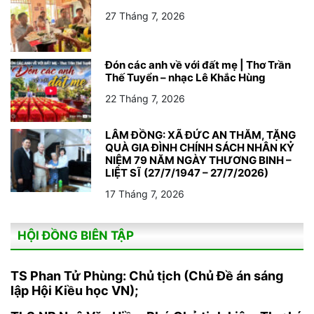
27 Tháng 7, 2026
Đón các anh về với đất mẹ | Thơ Trần
Thế Tuyển – nhạc Lê Khắc Hùng
22 Tháng 7, 2026
LÂM ĐỒNG: XÃ ĐỨC AN THĂM, TẶNG
QUÀ GIA ĐÌNH CHÍNH SÁCH NHÂN KỶ
NIỆM 79 NĂM NGÀY THƯƠNG BINH –
LIỆT SĨ (27/7/1947 – 27/7/2026)
17 Tháng 7, 2026
HỘI ĐỒNG BIÊN TẬP
TS Phan Tử Phùng: Chủ tịch (Chủ Đề án sáng
lập Hội Kiều học VN);