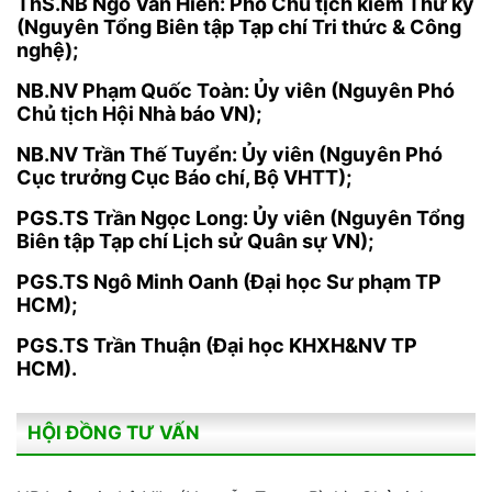
ThS.NB Ngô Văn Hiền: Phó Chủ tịch kiêm Thư ký
(Nguyên Tổng Biên tập Tạp chí Tri thức & Công
nghệ);
NB.NV Phạm Quốc Toàn: Ủy viên (Nguyên Phó
Chủ tịch Hội Nhà báo VN);
NB.NV Trần Thế Tuyển: Ủy viên (Nguyên Phó
Cục trưởng Cục Báo chí, Bộ VHTT);
PGS.TS Trần Ngọc Long: Ủy viên (Nguyên Tổng
Biên tập Tạp chí Lịch sử Quân sự VN);
PGS.TS Ngô Minh Oanh (Đại học Sư phạm TP
HCM);
PGS.TS Trần Thuận (Đại học KHXH&NV TP
HCM).
HỘI ĐỒNG TƯ VẤN