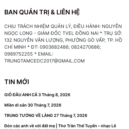
BAN QUẢN TRỊ & LIÊN HỆ
CHỊU TRÁCH NHIỆM QUẢN LÝ, ĐIỀU HÀNH: NGUYỄN
NGỌC LONG - GIÁM ĐỐC TVEL ĐỒNG NAI * TRỤ SỞ:
132 NGUYỄN VĂN LƯỢNG, PHƯỜNG GÒ VẤP, TP. HỒ
CHÍ MINH * ĐT: 0903682486; 0824270686;
0989752255 * EMAIL:
TRUNGTAMCEDC2017@GMAIL.COM
TIN MỚI
GIỖ ĐẦU ANH CẢ
3 Tháng 8, 2026
Miền di sản
30 Tháng 7, 2026
TRUNG TƯỚNG VỀ LÀNG
27 Tháng 7, 2026
Đón các anh về với đất mẹ | Thơ Trần Thế Tuyển – nhạc Lê