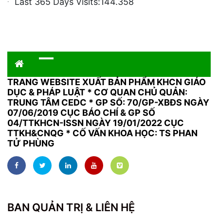
Last 365 Days Visits:
144.358
TRANG WEBSITE XUẤT BẢN PHẨM KHCN GIÁO
DỤC & PHÁP LUẬT
*
CƠ QUAN CHỦ QUẢN:
TRUNG TÂM CEDC * GP SỐ: 70/GP-XBĐS NGÀY
07/06/2019 CỤC BÁO CHÍ & GP SỐ
04/TTKHCN-ISSN NGÀY 19/01/2022 CỤC
TTKH&CNQG * CỐ VẤN KHOA HỌC: TS PHAN
TỬ PHÙNG
BAN QUẢN TRỊ & LIÊN HỆ