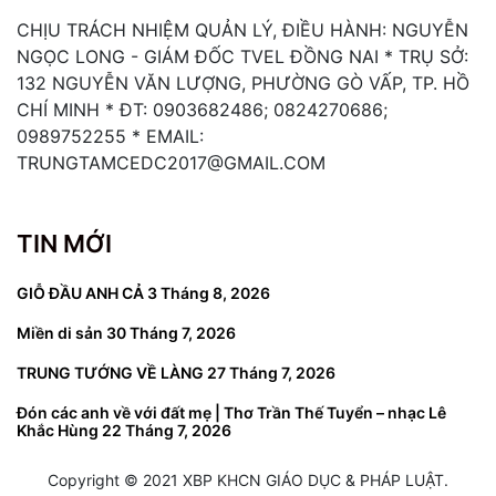
CHỊU TRÁCH NHIỆM QUẢN LÝ, ĐIỀU HÀNH: NGUYỄN
NGỌC LONG - GIÁM ĐỐC TVEL ĐỒNG NAI * TRỤ SỞ:
132 NGUYỄN VĂN LƯỢNG, PHƯỜNG GÒ VẤP, TP. HỒ
CHÍ MINH * ĐT: 0903682486; 0824270686;
0989752255 * EMAIL:
TRUNGTAMCEDC2017@GMAIL.COM
TIN MỚI
GIỖ ĐẦU ANH CẢ
3 Tháng 8, 2026
Miền di sản
30 Tháng 7, 2026
TRUNG TƯỚNG VỀ LÀNG
27 Tháng 7, 2026
Đón các anh về với đất mẹ | Thơ Trần Thế Tuyển – nhạc Lê
Khắc Hùng
22 Tháng 7, 2026
Copyright © 2021 XBP KHCN GIÁO DỤC & PHÁP LUẬT.