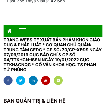
Last 365 Days Visits:
142.666
TRANG WEBSITE XUẤT BẢN PHẨM KHCN GIÁO
DỤC & PHÁP LUẬT
*
CƠ QUAN CHỦ QUẢN:
TRUNG TÂM CEDC * GP SỐ: 70/GP-XBĐS NGÀY
07/06/2019 CỤC BÁO CHÍ & GP SỐ
04/TTKHCN-ISSN NGÀY 19/01/2022 CỤC
TTKH&CNQG * CỐ VẤN KHOA HỌC: TS PHAN
TỬ PHÙNG
BAN QUẢN TRỊ & LIÊN HỆ