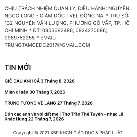
CHỊU TRÁCH NHIỆM QUẢN LÝ, ĐIỀU HÀNH: NGUYỄN
NGỌC LONG - GIÁM ĐỐC TVEL ĐỒNG NAI * TRỤ SỞ:
132 NGUYỄN VĂN LƯỢNG, PHƯỜNG GÒ VẤP, TP. HỒ
CHÍ MINH * ĐT: 0903682486; 0824270686;
0989752255 * EMAIL:
TRUNGTAMCEDC2017@GMAIL.COM
TIN MỚI
GIỖ ĐẦU ANH CẢ
3 Tháng 8, 2026
Miền di sản
30 Tháng 7, 2026
TRUNG TƯỚNG VỀ LÀNG
27 Tháng 7, 2026
Đón các anh về với đất mẹ | Thơ Trần Thế Tuyển – nhạc Lê
Khắc Hùng
22 Tháng 7, 2026
Copyright © 2021 XBP KHCN GIÁO DỤC & PHÁP LUẬT.