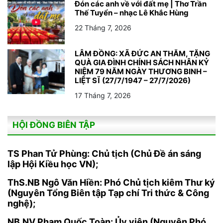
Đón các anh về với đất mẹ | Thơ Trần
Thế Tuyển – nhạc Lê Khắc Hùng
22 Tháng 7, 2026
LÂM ĐỒNG: XÃ ĐỨC AN THĂM, TẶNG
QUÀ GIA ĐÌNH CHÍNH SÁCH NHÂN KỶ
NIỆM 79 NĂM NGÀY THƯƠNG BINH –
LIỆT SĨ (27/7/1947 – 27/7/2026)
17 Tháng 7, 2026
HỘI ĐỒNG BIÊN TẬP
TS Phan Tử Phùng: Chủ tịch (Chủ Đề án sáng
lập Hội Kiều học VN);
ThS.NB Ngô Văn Hiền: Phó Chủ tịch kiêm Thư ký
(Nguyên Tổng Biên tập Tạp chí Tri thức & Công
nghệ);
NB.NV Phạm Quốc Toàn: Ủy viên (Nguyên Phó