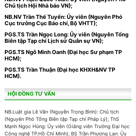
Chủ tịch Hội Nhà báo VN);
NB.NV Trần Thế Tuyển: Ủy viên (Nguyên Phó
Cục trưởng Cục Báo chí, Bộ VHTT);
PGS.TS Trần Ngọc Long: Ủy viên (Nguyên Tổng
Biên tập Tạp chí Lịch sử Quân sự VN);
PGS.TS Ngô Minh Oanh (Đại học Sư phạm TP
HCM);
PGS.TS Trần Thuận (Đại học KHXH&NV TP
HCM).
HỘI ĐỒNG TƯ VẤN
NB.Luật gia Lê Văn (Nguyễn Trọng Bình): Chủ tịch
(Nguyên Phó Tổng Biên tập Tạp chí Pháp Lý); ThS
Mạnh Ngọc Hùng: Ủy viên (Giảng viên Trường Đại học
Công nghệ TP.Hồ Chí Minh); BS Trần Phương Lan: Ủy