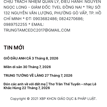
CHỊU TRÁCH NHIỆM QUẢN LÝ, ĐIỀU HÀNH: NGUYỄN
NGỌC LONG - GIÁM ĐỐC TVEL ĐỒNG NAI * TRỤ SỞ:
132 NGUYỄN VĂN LƯỢNG, PHƯỜNG GÒ VẤP, TP. HỒ
CHÍ MINH * ĐT: 0903682486; 0824270686;
0989752255 * EMAIL:
TRUNGTAMCEDC2017@GMAIL.COM
TIN MỚI
GIỖ ĐẦU ANH CẢ
3 Tháng 8, 2026
Miền di sản
30 Tháng 7, 2026
TRUNG TƯỚNG VỀ LÀNG
27 Tháng 7, 2026
Đón các anh về với đất mẹ | Thơ Trần Thế Tuyển – nhạc Lê
Khắc Hùng
22 Tháng 7, 2026
Copyright © 2021 XBP KHCN GIÁO DỤC & PHÁP LUẬT.