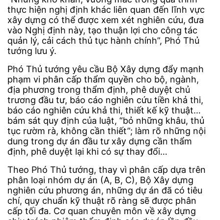
thực hiện nghị định khác liên quan đến lĩnh vực
xây dựng có thể được xem xét nghiên cứu, đưa
vào Nghị định này, tạo thuận lợi cho công tác
quản lý, cải cách thủ tục hành chính”, Phó Thủ
tướng lưu ý.
Phó Thủ tướng yêu cầu Bộ Xây dựng đẩy mạnh
phạm vi phân cấp thẩm quyền cho bộ, ngành,
địa phương trong thẩm định, phê duyệt chủ
trương đầu tư, báo cáo nghiên cứu tiền khả thi,
báo cáo nghiên cứu khả thi, thiết kế kỹ thuật…
bám sát quy định của luật, “bỏ những khâu, thủ
tục rườm rà, không cần thiết”; làm rõ những nội
dung trong dự án đầu tư xây dựng cần thẩm
định, phê duyệt lại khi có sự thay đổi…
Theo Phó Thủ tướng, thay vì phân cấp dựa trên
phân loại nhóm dự án (A, B, C), Bộ Xây dựng
nghiên cứu phương án, những dự án đã có tiêu
chí, quy chuẩn kỹ thuật rõ ràng sẽ được phân
cấp tối đa. Cơ quan chuyên môn về xây dựng