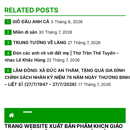
RELATED POSTS
GIỖ ĐẦU ANH CẢ
3 Tháng 8, 2026
1
Miền di sản
30 Tháng 7, 2026
2
TRUNG TƯỚNG VỀ LÀNG
27 Tháng 7, 2026
3
Đón các anh về với đất mẹ | Thơ Trần Thế Tuyển –
4
nhạc Lê Khắc Hùng
22 Tháng 7, 2026
LÂM ĐỒNG: XÃ ĐỨC AN THĂM, TẶNG QUÀ GIA ĐÌNH
5
CHÍNH SÁCH NHÂN KỶ NIỆM 79 NĂM NGÀY THƯƠNG BINH
– LIỆT SĨ (27/7/1947 – 27/7/2026)
17 Tháng 7, 2026
TRANG WEBSITE XUẤT BẢN PHẨM KHCN GIÁO