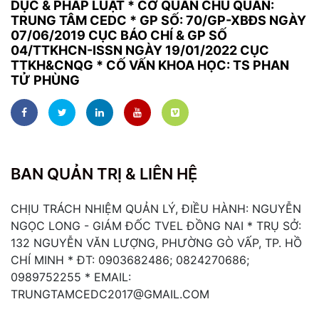
DỤC & PHÁP LUẬT
*
CƠ QUAN CHỦ QUẢN:
TRUNG TÂM CEDC * GP SỐ: 70/GP-XBĐS NGÀY
07/06/2019 CỤC BÁO CHÍ & GP SỐ
04/TTKHCN-ISSN NGÀY 19/01/2022 CỤC
TTKH&CNQG * CỐ VẤN KHOA HỌC: TS PHAN
TỬ PHÙNG
BAN QUẢN TRỊ & LIÊN HỆ
CHỊU TRÁCH NHIỆM QUẢN LÝ, ĐIỀU HÀNH: NGUYỄN
NGỌC LONG - GIÁM ĐỐC TVEL ĐỒNG NAI * TRỤ SỞ:
132 NGUYỄN VĂN LƯỢNG, PHƯỜNG GÒ VẤP, TP. HỒ
CHÍ MINH * ĐT: 0903682486; 0824270686;
0989752255 * EMAIL:
TRUNGTAMCEDC2017@GMAIL.COM