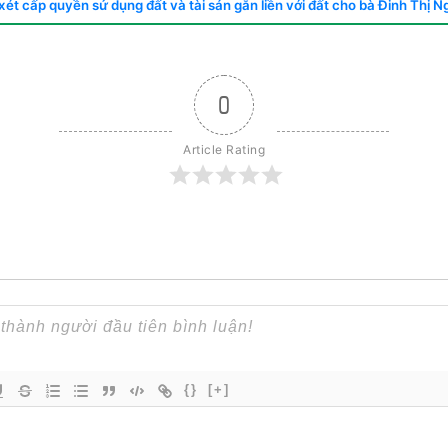
xét cấp quyền sử dụng đất và tài sản gắn liền với đất cho bà Đinh Thị 
0
Article Rating
{}
[+]