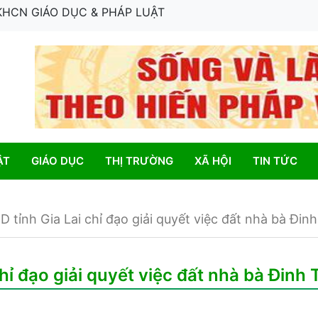
 KHCN GIÁO DỤC & PHÁP LUẬT
ẬT
GIÁO DỤC
THỊ TRƯỜNG
XÃ HỘI
TIN TỨC
 tỉnh Gia Lai chỉ đạo giải quyết việc đất nhà bà Đin
hỉ đạo giải quyết việc đất nhà bà Đinh