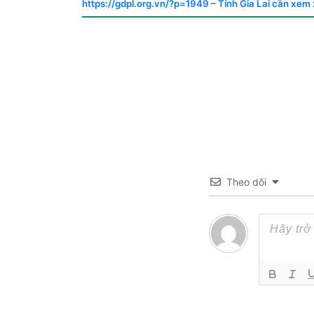
https://gdpl.org.vn/?p=1949 –
Tỉnh Gia Lai cần xem 
Theo dõi