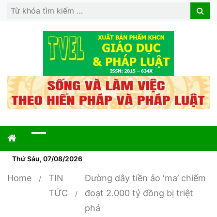
Search
Search
for:
Thứ Sáu, 07/08/2026
Home
TIN
Đường dây tiền ảo ‘ma’ chiếm
TỨC
đoạt 2.000 tỷ đồng bị triệt
phá