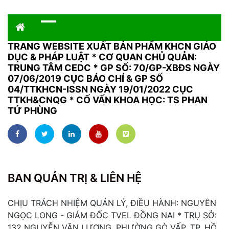
TRANG WEBSITE XUẤT BẢN PHẨM KHCN GIÁO
DỤC & PHÁP LUẬT
*
CƠ QUAN CHỦ QUẢN:
TRUNG TÂM CEDC * GP SỐ: 70/GP-XBĐS NGÀY
07/06/2019 CỤC BÁO CHÍ & GP SỐ
04/TTKHCN-ISSN NGÀY 19/01/2022 CỤC
TTKH&CNQG * CỐ VẤN KHOA HỌC: TS PHAN
TỬ PHÙNG
BAN QUẢN TRỊ & LIÊN HỆ
CHỊU TRÁCH NHIỆM QUẢN LÝ, ĐIỀU HÀNH: NGUYỄN
NGỌC LONG - GIÁM ĐỐC TVEL ĐỒNG NAI * TRỤ SỞ:
132 NGUYỄN VĂN LƯỢNG, PHƯỜNG GÒ VẤP, TP. HỒ