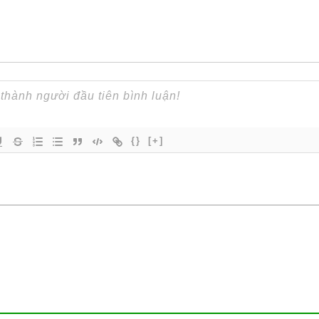
{}
[+]