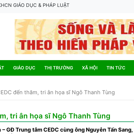
 KHCN GIÁO DỤC & PHÁP LUẬT
ẬT
GIÁO DỤC
THỊ TRƯỜNG
XÃ HỘI
TIN TỨC
EDC đến thăm, tri ân họa sĩ Ngô Thanh Tùng
, tri ân họa sĩ Ngô Thanh Tùng
 – GĐ Trung tâm CEDC cùng ông Nguyễn Tấn Sang, c