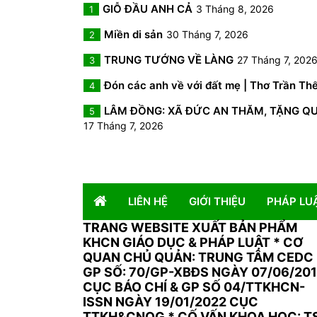
GIỖ ĐẦU ANH CẢ
3 Tháng 8, 2026
1
Miền di sản
30 Tháng 7, 2026
2
TRUNG TƯỚNG VỀ LÀNG
27 Tháng 7, 202
3
Đón các anh về với đất mẹ | Thơ Trần Th
4
LÂM ĐỒNG: XÃ ĐỨC AN THĂM, TẶNG QUÀ 
5
17 Tháng 7, 2026
LIÊN HỆ
GIỚI THIỆU
PHÁP LU
TRANG WEBSITE XUẤT BẢN PHẨM
KHCN GIÁO DỤC & PHÁP LUẬT
*
CƠ
QUAN CHỦ QUẢN: TRUNG TÂM CEDC 
GP SỐ: 70/GP-XBĐS NGÀY 07/06/20
CỤC BÁO CHÍ & GP SỐ 04/TTKHCN-
ISSN NGÀY 19/01/2022 CỤC
TTKH&CNQG * CỐ VẤN KHOA HỌC: T