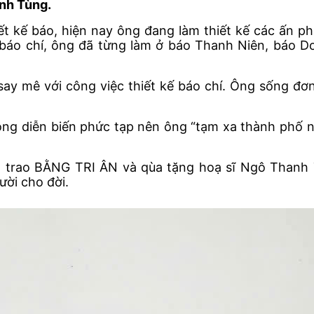
anh Tùng.
t kế báo, hiện nay ông đang làm thiết kế các ấn 
kế báo chí, ông đã từng làm ở báo Thanh Niên, báo D
ay mê với công việc thiết kế báo chí. Ông sống đơn g
ông diễn biến phức tạp nên ông “tạm xa thành phố ná
trao BẰNG TRI ÂN và qùa tặng hoạ sĩ Ngô Thanh T
ười cho đời.