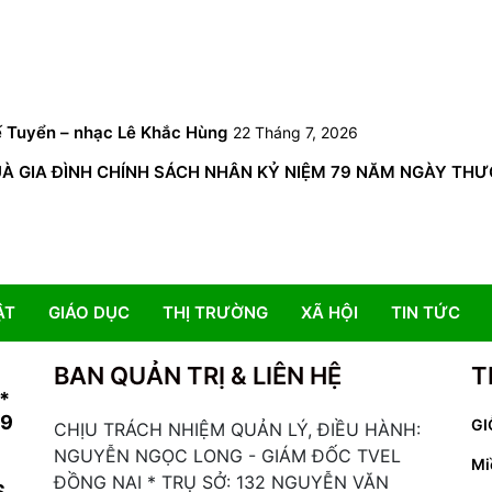
6
ế Tuyển – nhạc Lê Khắc Hùng
22 Tháng 7, 2026
GIA ĐÌNH CHÍNH SÁCH NHÂN KỶ NIỆM 79 NĂM NGÀY THƯƠNG 
ẬT
GIÁO DỤC
THỊ TRƯỜNG
XÃ HỘI
TIN TỨC
BAN QUẢN TRỊ & LIÊN HỆ
T
*
19
GI
CHỊU TRÁCH NHIỆM QUẢN LÝ, ĐIỀU HÀNH:
NGUYỄN NGỌC LONG - GIÁM ĐỐC TVEL
Mi
ĐỒNG NAI * TRỤ SỞ: 132 NGUYỄN VĂN
S