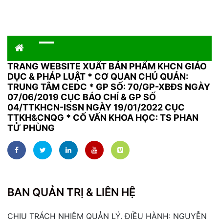
TRANG WEBSITE XUẤT BẢN PHẨM KHCN GIÁO
DỤC & PHÁP LUẬT
*
CƠ QUAN CHỦ QUẢN:
TRUNG TÂM CEDC * GP SỐ: 70/GP-XBĐS NGÀY
07/06/2019 CỤC BÁO CHÍ & GP SỐ
04/TTKHCN-ISSN NGÀY 19/01/2022 CỤC
TTKH&CNQG * CỐ VẤN KHOA HỌC: TS PHAN
TỬ PHÙNG
BAN QUẢN TRỊ & LIÊN HỆ
CHỊU TRÁCH NHIỆM QUẢN LÝ, ĐIỀU HÀNH: NGUYỄN