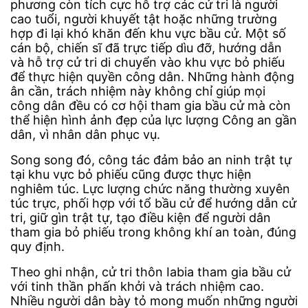
phương còn tích cực hỗ trợ các cử tri là người
cao tuổi, người khuyết tật hoặc những trường
hợp đi lại khó khăn đến khu vực bầu cử. Một số
cán bộ, chiến sĩ đã trực tiếp dìu đỡ, hướng dẫn
và hỗ trợ cử tri di chuyển vào khu vực bỏ phiếu
để thực hiện quyền công dân. Những hành động
ân cần, trách nhiệm này không chỉ giúp mọi
công dân đều có cơ hội tham gia bầu cử mà còn
thể hiện hình ảnh đẹp của lực lượng Công an gần
dân, vì nhân dân phục vụ.
Song song đó, công tác đảm bảo an ninh trật tự
tại khu vực bỏ phiếu cũng được thực hiện
nghiêm túc. Lực lượng chức năng thường xuyên
túc trực, phối hợp với tổ bầu cử để hướng dẫn cử
tri, giữ gìn trật tự, tạo điều kiện để người dân
tham gia bỏ phiếu trong không khí an toàn, đúng
quy định.
Theo ghi nhận, cử tri thôn Iabia tham gia bầu cử
với tinh thần phấn khởi và trách nhiệm cao.
Nhiều người dân bày tỏ mong muốn những người