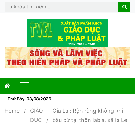
Search
Search
for:
Thứ Bảy, 08/08/2026
Home
GIÁO
Gia Lai: Rộn ràng không khí
DỤC
bầu cử tại thôn Iabia, xã Ia Le