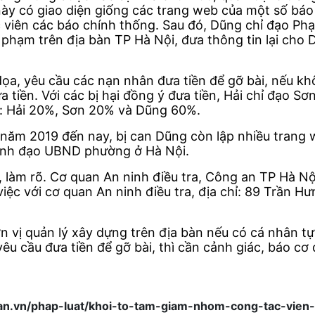
này có giao diện giống các trang web của một số bá
c viên các báo chính thống. Sau đó, Dũng chỉ đạo Phạ
 phạm trên địa bàn TP Hà Nội, đưa thông tin lại cho D
 dọa, yêu cầu các nạn nhân đưa tiền để gỡ bài, nếu k
iền. Với các bị hại đồng ý đưa tiền, Hải chỉ đạo Sơn 
ệ: Hải 20%, Sơn 20% và Dũng 60%.
 năm 2019 đến nay, bị can Dũng còn lập nhiều trang w
lãnh đạo UBND phường ở Hà Nội.
a, làm rõ. Cơ quan An ninh điều tra, Công an TP Hà Nộ
 việc với cơ quan An ninh điều tra, địa chỉ: 89 Trần 
 vị quản lý xây dựng trên địa bàn nếu có cá nhân tự
êu cầu đưa tiền để gỡ bài, thì cần cảnh giác, báo cơ 
n.vn/phap-luat/khoi-to-tam-giam-nhom-cong-tac-vien-