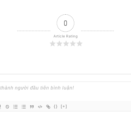
0
Article Rating
{}
[+]