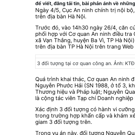
để viết, đăng tải tin, bài phản ánh về nhữn
Ngày 4/5, Cục An ninh chính trị nội bộ
trên địa bàn Hà Nội.
Trước đó, vào 14h30 ngày 26/4, căn cứ 
phối hợp với Cơ quan An ninh điều tra
xã Vạn Thắng, huyện Ba Vì, TP Hà Nội)
trên địa bàn TP Hà Nội trên trang Web
3 đối tượng tại cơ quan công an. Ảnh: KTĐ
Quá trình khai thác, Cơ quan An ninh đ
Nguyễn Phước Hải (SN 1988, ở tổ 3, khu
Thương hiệu và Pháp luật; Nguyễn Quan
là cộng tác viên Tạp chí Doanh nghiệ
Xác định 3 đối tượng có hành vi cưỡng 
trong trường hợp khẩn cấp và khám xét 
giam 3 đối tượng trên.
Trong vụ án này, đối tượng Nguyễn Qua