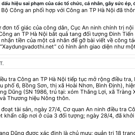
g dấu hiệu sai phạm của các tổ chức, cá nhân, gây sức ép, đ
, Bộ Công an phối hợp với Công an TP Hà Nội đã thôn
đơn tố giác của công dân, Cục An ninh chính trị nội
 Công an TP Hà Nội bắt quả tang đối tượng Đinh Tiến 
 nhận tiền của một cá nhân để gỡ bài viết về công t
 “Xaydungvadothi.net” có hình ảnh giao diện như mộ
T.
iều tra Công an TP Hà Nội tiếp tục mở rộng điều tra
 phố 6, Bồng Sơn, thị xã Hoài Nhơn, Bình Định), hiện
g Dũng (SN 1986, trú tại: xóm Thắng Lợi, xã Tràng 
p và Thương hiệu Nông thôn.
đoạt tài sản, ngày 27/4, Cơ quan An ninh điều tra C
khẩn cấp nơi ở của 3 đối tượng; ngày 28/4, đã khởi t
ng Dũng được xác định là chủ mưu; quản trị 18 tran