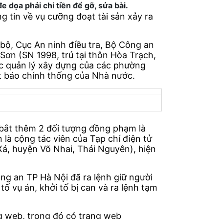
e dọa phải chi tiền để gỡ, sửa bài.
g tin về vụ cưỡng đoạt tài sản xảy ra
 bộ, Cục An ninh điều tra, Bộ Công an
Sơn (SN 1998, trú tại thôn Hòa Trạch,
ác quản lý xây dựng của các phường
t báo chính thống của Nhà nước.
, bắt thêm 2 đối tượng đồng phạm là
 là cộng tác viên của Tạp chí điện tử
Xá, huyện Võ Nhai, Thái Nguyên), hiện
ông an TP Hà Nội đã ra lệnh giữ người
ố vụ án, khởi tố bị can và ra lệnh tạm
g web, trong đó có trang web