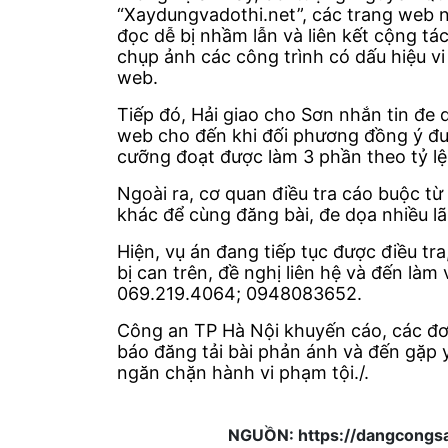
“Xaydungvadothi.net”, các trang web 
đọc dễ bị nhầm lẫn và liên kết cộng tá
chụp ảnh các công trình có dấu hiệu vi
web.
Tiếp đó, Hải giao cho Sơn nhắn tin đe
web cho đến khi đối phương đồng ý đưa t
cưỡng đoạt được làm 3 phần theo tỷ l
Ngoài ra, cơ quan điều tra cáo buộc từ
khác để cùng đăng bài, đe dọa nhiều 
Hiện, vụ án đang tiếp tục được điều tr
bị can trên, đề nghị liên hệ và đến làm
069.219.4064; 0948083652.
Công an TP Hà Nội khuyến cáo, các đơn
báo đăng tải bài phản ánh và đến gặp y
ngăn chặn hành vi phạm tội./.
NGUỒN: https://dangcongsa