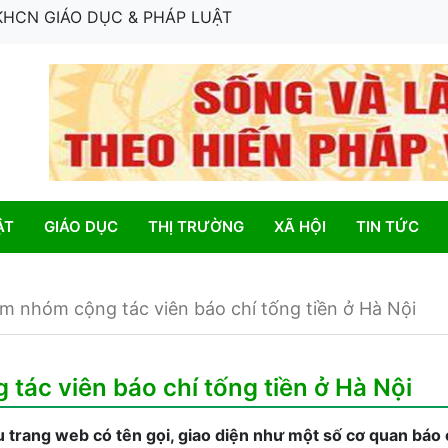
 KHCN GIÁO DỤC & PHÁP LUẬT
ẬT
GIÁO DỤC
THỊ TRƯỜNG
XÃ HỘI
TIN TỨC
am nhóm cộng tác viên báo chí tống tiền ở Hà Nội
tác viên báo chí tống tiền ở Hà Nội
u trang web có tên gọi, giao diện như một số cơ quan báo c