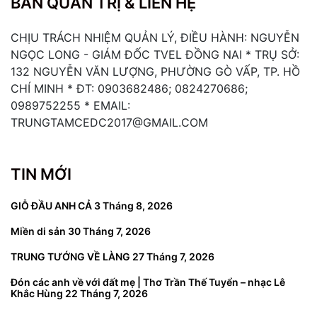
BAN QUẢN TRỊ & LIÊN HỆ
CHỊU TRÁCH NHIỆM QUẢN LÝ, ĐIỀU HÀNH: NGUYỄN
NGỌC LONG - GIÁM ĐỐC TVEL ĐỒNG NAI * TRỤ SỞ:
132 NGUYỄN VĂN LƯỢNG, PHƯỜNG GÒ VẤP, TP. HỒ
CHÍ MINH * ĐT: 0903682486; 0824270686;
0989752255 * EMAIL:
TRUNGTAMCEDC2017@GMAIL.COM
TIN MỚI
GIỖ ĐẦU ANH CẢ
3 Tháng 8, 2026
Miền di sản
30 Tháng 7, 2026
TRUNG TƯỚNG VỀ LÀNG
27 Tháng 7, 2026
Đón các anh về với đất mẹ | Thơ Trần Thế Tuyển – nhạc Lê
Khắc Hùng
22 Tháng 7, 2026