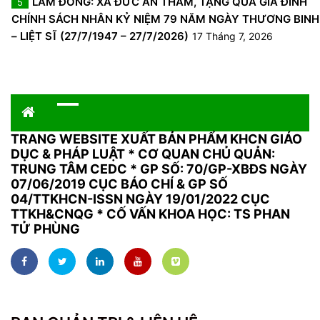
LÂM ĐỒNG: XÃ ĐỨC AN THĂM, TẶNG QUÀ GIA ĐÌNH
5
CHÍNH SÁCH NHÂN KỶ NIỆM 79 NĂM NGÀY THƯƠNG BINH
– LIỆT SĨ (27/7/1947 – 27/7/2026)
17 Tháng 7, 2026
TRANG WEBSITE XUẤT BẢN PHẨM KHCN GIÁO
DỤC & PHÁP LUẬT
*
CƠ QUAN CHỦ QUẢN:
TRUNG TÂM CEDC * GP SỐ: 70/GP-XBĐS NGÀY
07/06/2019 CỤC BÁO CHÍ & GP SỐ
04/TTKHCN-ISSN NGÀY 19/01/2022 CỤC
TTKH&CNQG * CỐ VẤN KHOA HỌC: TS PHAN
TỬ PHÙNG