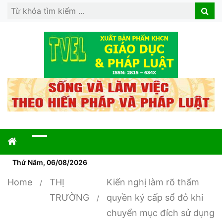
Search
Search
for:
Thứ Năm, 06/08/2026
Home
THỊ
Kiến nghị làm rõ thẩm
TRƯỜNG
quyền ký cấp sổ đỏ khi
chuyển mục đích sử dụng