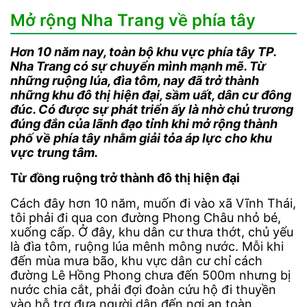
Mở rộng Nha Trang về phía tây
Hơn 10 năm nay, toàn bộ khu vực phía tây TP.
Nha Trang có sự chuyển mình mạnh mẽ. Từ
những ruộng lúa, đìa tôm, nay đã trở thành
những khu đô thị hiện đại, sầm uất, dân cư đông
đúc. Có được sự phát triển ấy là nhờ chủ trương
đúng đắn của lãnh đạo tỉnh khi mở rộng thành
phố về phía tây nhằm giải tỏa áp lực cho khu
vực trung tâm.
Từ đồng ruộng trở thành đô thị hiện đại
Cách đây hơn 10 năm, muốn đi vào xã Vĩnh Thái,
tôi phải đi qua con đường Phong Châu nhỏ bé,
xuống cấp. Ở đây, khu dân cư thưa thớt, chủ yếu
là đìa tôm, ruộng lúa mênh mông nước. Mỗi khi
đến mùa mưa bão, khu vực dân cư chỉ cách
đường Lê Hồng Phong chưa đến 500m nhưng bị
nước chia cắt, phải đợi đoàn cứu hộ đi thuyền
vào hỗ trợ đưa người dân đến nơi an toàn.