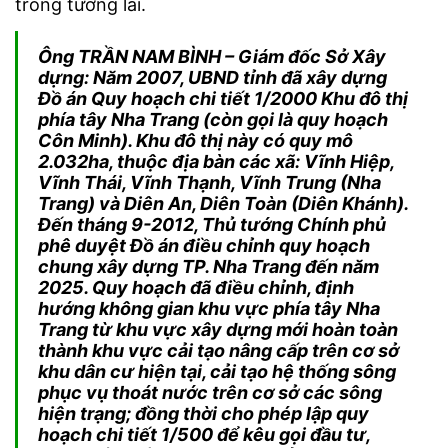
trong tương lai.
Ông TRẦN NAM BÌNH – Giám đốc Sở Xây
dựng: Năm 2007, UBND tỉnh đã xây dựng
Đồ án Quy hoạch chi tiết 1/2000 Khu đô thị
phía tây Nha Trang (còn gọi là quy hoạch
Côn Minh). Khu đô thị này có quy mô
2.032ha, thuộc địa bàn các xã: Vĩnh Hiệp,
Vĩnh Thái, Vĩnh Thạnh, Vĩnh Trung (Nha
Trang) và Diên An, Diên Toàn (Diên Khánh).
Đến tháng 9-2012, Thủ tướng Chính phủ
phê duyệt Đồ án điều chỉnh quy hoạch
chung xây dựng TP. Nha Trang đến năm
2025. Quy hoạch đã điều chỉnh, định
hướng không gian khu vực phía tây Nha
Trang từ khu vực xây dựng mới hoàn toàn
thành khu vực cải tạo nâng cấp trên cơ sở
khu dân cư hiện tại, cải tạo hệ thống sông
phục vụ thoát nước trên cơ sở các sông
hiện trạng; đồng thời cho phép lập quy
hoạch chi tiết 1/500 để kêu gọi đầu tư,