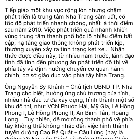
Tiếp giáp một khu vực rộng lớn nhưng chậm
phát triển là trung tâm Nha Trang sầm uất, có
tốc độ phát triển nhanh chóng, nhất là thời điểm
sau năm 2010. Việc phát triển quá nhanh khiến
vùng trung tâm thành phố bộc lộ nhiều điểm bất
cập, hạ tầng giao thông không phát triển kịp,
thường xuyên xảy ra tình trạng kẹt xe… Nhận
thức được điều này, từ nhiều năm trước, lãnh đạo
tỉnh đã tính đến phương án phát triển đô thị về
phía tây và định hướng chuyển cơ quan hành
chính, cơ sở giáo dục vào phía tây Nha Trang.
Ông Nguyễn Sỹ Khánh – Chủ tịch UBND TP. Nha
Trang cho biết, hưởng ứng chủ trương của tỉnh,
nhiều nhà đầu tư đã xây dựng, hình thành một số
khu đô thị, như: VCN Phước Hải, Mỹ Gia, Lê Hồng
Phong I, Lê Hồng Phong II, An Bình Tân, Hoàng
Long… Tuy nhiên, để mở rộng thành phố về phía
tây không thể không nhắc đến việc hình thành
tuyến đường Cao Bá Quát – Cầu Lùng (nay là
đường Võ Nguyên Giáp) và đường Phong Châu.