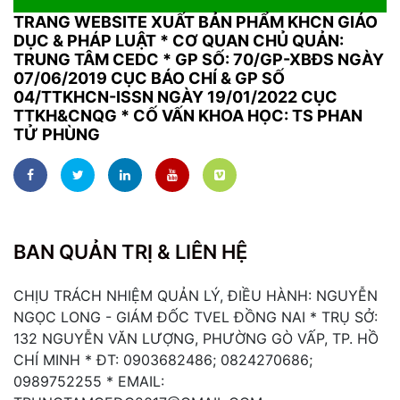
TRANG WEBSITE XUẤT BẢN PHẨM KHCN GIÁO
DỤC & PHÁP LUẬT
*
CƠ QUAN CHỦ QUẢN:
TRUNG TÂM CEDC * GP SỐ: 70/GP-XBĐS NGÀY
07/06/2019 CỤC BÁO CHÍ & GP SỐ
04/TTKHCN-ISSN NGÀY 19/01/2022 CỤC
TTKH&CNQG * CỐ VẤN KHOA HỌC: TS PHAN
TỬ PHÙNG
BAN QUẢN TRỊ & LIÊN HỆ
CHỊU TRÁCH NHIỆM QUẢN LÝ, ĐIỀU HÀNH: NGUYỄN
NGỌC LONG - GIÁM ĐỐC TVEL ĐỒNG NAI * TRỤ SỞ:
132 NGUYỄN VĂN LƯỢNG, PHƯỜNG GÒ VẤP, TP. HỒ
CHÍ MINH * ĐT: 0903682486; 0824270686;
0989752255 * EMAIL: