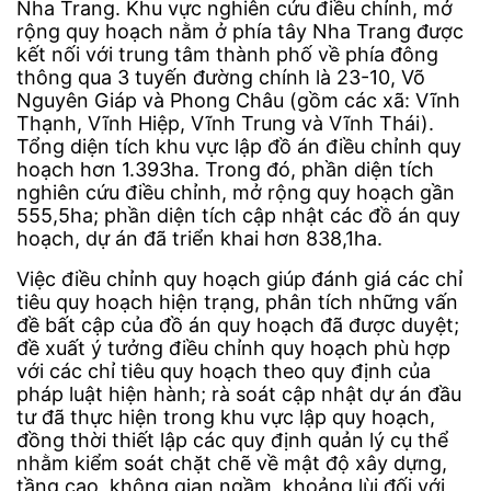
Nha Trang. Khu vực nghiên cứu điều chỉnh, mở
rộng quy hoạch nằm ở phía tây Nha Trang được
kết nối với trung tâm thành phố về phía đông
thông qua 3 tuyến đường chính là 23-10, Võ
Nguyên Giáp và Phong Châu (gồm các xã: Vĩnh
Thạnh, Vĩnh Hiệp, Vĩnh Trung và Vĩnh Thái).
Tổng diện tích khu vực lập đồ án điều chỉnh quy
hoạch hơn 1.393ha. Trong đó, phần diện tích
nghiên cứu điều chỉnh, mở rộng quy hoạch gần
555,5ha; phần diện tích cập nhật các đồ án quy
hoạch, dự án đã triển khai hơn 838,1ha.
Việc điều chỉnh quy hoạch giúp đánh giá các chỉ
tiêu quy hoạch hiện trạng, phân tích những vấn
đề bất cập của đồ án quy hoạch đã được duyệt;
đề xuất ý tưởng điều chỉnh quy hoạch phù hợp
với các chỉ tiêu quy hoạch theo quy định của
pháp luật hiện hành; rà soát cập nhật dự án đầu
tư đã thực hiện trong khu vực lập quy hoạch,
đồng thời thiết lập các quy định quản lý cụ thể
nhằm kiểm soát chặt chẽ về mật độ xây dựng,
tầng cao, không gian ngầm, khoảng lùi đối với