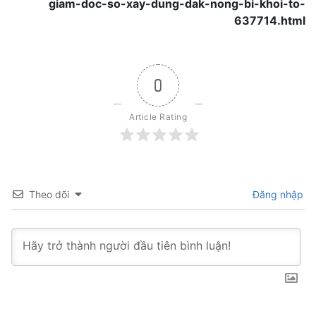
giam-doc-so-xay-dung-dak-nong-bi-khoi-to-
637714.html
0
Article Rating
Theo dõi
Đăng nhập