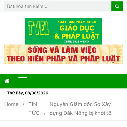
Search
Search
for:
Thứ Bảy, 08/08/2026
Home
TIN
Nguyên Giám đốc Sở Xây
TỨC
dựng Đắk Nông bị khởi tố