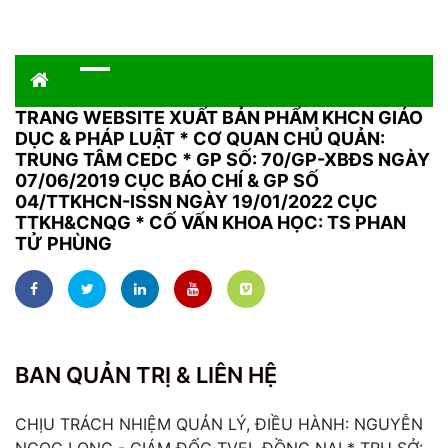
TRANG WEBSITE XUẤT BẢN PHẨM KHCN GIÁO
DỤC & PHÁP LUẬT
*
CƠ QUAN CHỦ QUẢN:
TRUNG TÂM CEDC * GP SỐ: 70/GP-XBĐS NGÀY
07/06/2019 CỤC BÁO CHÍ & GP SỐ
04/TTKHCN-ISSN NGÀY 19/01/2022 CỤC
TTKH&CNQG * CỐ VẤN KHOA HỌC: TS PHAN
TỬ PHÙNG
BAN QUẢN TRỊ & LIÊN HỆ
CHỊU TRÁCH NHIỆM QUẢN LÝ, ĐIỀU HÀNH: NGUYỄN
NGỌC LONG - GIÁM ĐỐC TVEL ĐỒNG NAI * TRỤ SỞ: