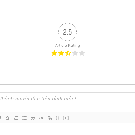
2.5
Article Rating
{}
[+]