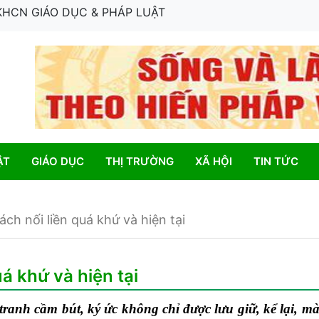
 KHCN GIÁO DỤC & PHÁP LUẬT
ẬT
GIÁO DỤC
THỊ TRƯỜNG
XÃ HỘI
TIN TỨC
ch nối liền quá khứ và hiện tại
á khứ và hiện tại
tranh cầm bút, ký ức không chỉ được lưu giữ, kể lại, mà