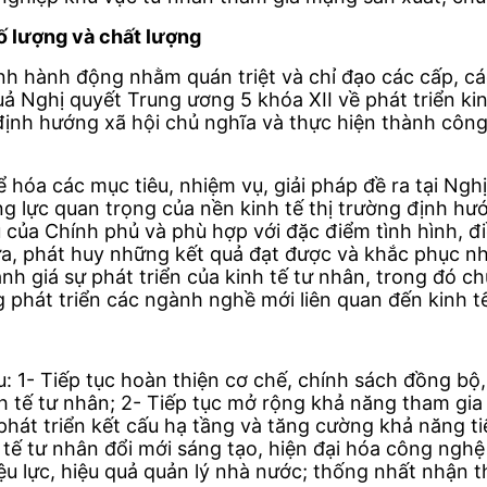
ố lượng và chất lượng
h hành động nhằm quán triệt và chỉ đạo các cấp, các
quả Nghị quyết Trung ương 5 khóa XII về phát triển ki
định hướng xã hội chủ nghĩa và thực hiện thành công
 hóa các mục tiêu, nhiệm vụ, giải pháp đề ra tại Ngh
ng lực quan trọng của nền kinh tế thị trường định h
 của Chính phủ và phù hợp với đặc điểm tình hình, điề
thừa, phát huy những kết quả đạt được và khắc phục 
ánh giá sự phát triển của kinh tế tư nhân, trong đó c
 phát triển các ngành nghề mới liên quan đến kinh tế
: 1- Tiếp tục hoàn thiện cơ chế, chính sách đồng bộ,
nh tế tư nhân; 2- Tiếp tục mở rộng khả năng tham gia 
phát triển kết cấu hạ tầng và tăng cường khả năng ti
h tế tư nhân đổi mới sáng tạo, hiện đại hóa công ngh
ệu lực, hiệu quả quản lý nhà nước; thống nhất nhận th