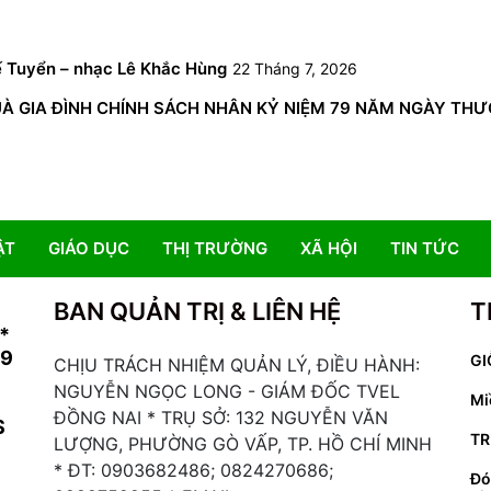
6
ế Tuyển – nhạc Lê Khắc Hùng
22 Tháng 7, 2026
GIA ĐÌNH CHÍNH SÁCH NHÂN KỶ NIỆM 79 NĂM NGÀY THƯƠNG 
ẬT
GIÁO DỤC
THỊ TRƯỜNG
XÃ HỘI
TIN TỨC
BAN QUẢN TRỊ & LIÊN HỆ
T
*
19
GI
CHỊU TRÁCH NHIỆM QUẢN LÝ, ĐIỀU HÀNH:
NGUYỄN NGỌC LONG - GIÁM ĐỐC TVEL
Mi
ĐỒNG NAI * TRỤ SỞ: 132 NGUYỄN VĂN
S
TR
LƯỢNG, PHƯỜNG GÒ VẤP, TP. HỒ CHÍ MINH
* ĐT: 0903682486; 0824270686;
Đó