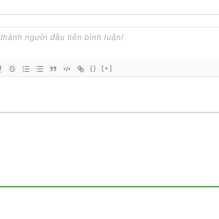
{}
[+]