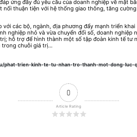
 đáp ứng đầy đủ yêu cầu của doanh nghiệp về mặt bằ
ết nối thuận tiện với hệ thống giao thông, tăng cường
ợp với các bộ, ngành, địa phương đẩy mạnh triển khai
anh nghiệp nhỏ và vừa chuyển đổi số, doanh nghiệp n
trị; hỗ trợ để hình thành một số tập đoàn kinh tế tư 
trong chuỗi giá trị…
u/phat-trien-kinh-te-tu-nhan-tro-thanh-mot-dong-luc
0
Article Rating