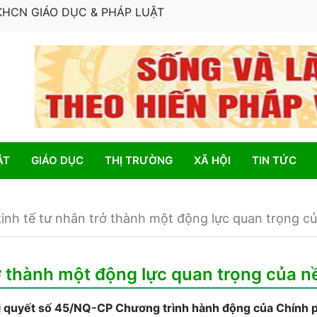
 KHCN GIÁO DỤC & PHÁP LUẬT
ẬT
GIÁO DỤC
THỊ TRƯỜNG
XÃ HỘI
TIN TỨC
kinh tế tư nhân trở thành một động lực quan trọng củ
rở thành một động lực quan trọng của n
 quyết số 45/NQ-CP Chương trình hành động của Chính phủ