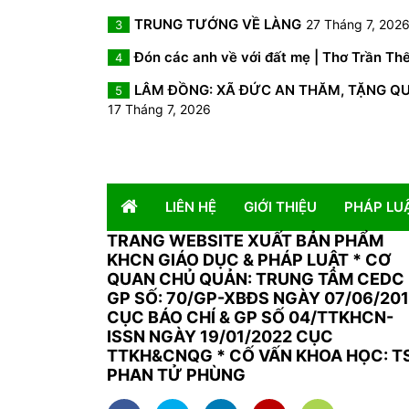
TRUNG TƯỚNG VỀ LÀNG
27 Tháng 7, 202
3
Đón các anh về với đất mẹ | Thơ Trần Th
4
LÂM ĐỒNG: XÃ ĐỨC AN THĂM, TẶNG QUÀ 
5
17 Tháng 7, 2026
LIÊN HỆ
GIỚI THIỆU
PHÁP LU
TRANG WEBSITE XUẤT BẢN PHẨM
KHCN GIÁO DỤC & PHÁP LUẬT
*
CƠ
QUAN CHỦ QUẢN: TRUNG TÂM CEDC 
GP SỐ: 70/GP-XBĐS NGÀY 07/06/20
CỤC BÁO CHÍ & GP SỐ 04/TTKHCN-
ISSN NGÀY 19/01/2022 CỤC
TTKH&CNQG * CỐ VẤN KHOA HỌC: T
PHAN TỬ PHÙNG