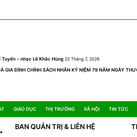
6
ế Tuyển – nhạc Lê Khắc Hùng
22 Tháng 7, 2026
GIA ĐÌNH CHÍNH SÁCH NHÂN KỶ NIỆM 79 NĂM NGÀY THƯƠNG 
ẬT
GIÁO DỤC
THỊ TRƯỜNG
XÃ HỘI
TIN TỨC
BAN QUẢN TRỊ & LIÊN HỆ
T
*