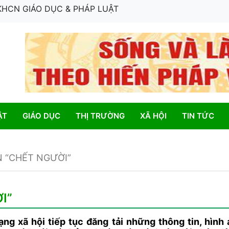
 KHCN GIÁO DỤC & PHÁP LUẬT
ẬT
GIÁO DỤC
THỊ TRƯỜNG
XÃ HỘI
TIN TỨC
 “CHẾT NGƯỜI”
I”
ng xã hội tiếp tục đăng tải những thông tin, hình