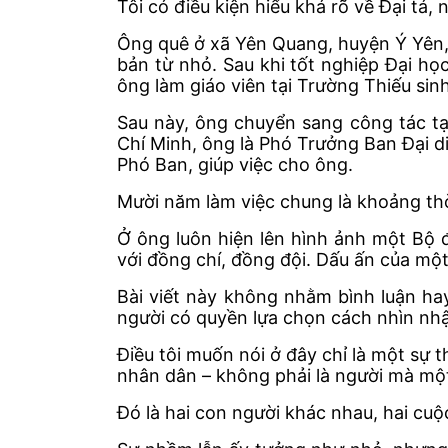
Tôi có điều kiện hiểu khá rõ về Đại tá
Ông quê ở xã Yên Quang, huyện Ý Yên, 
bản từ nhỏ. Sau khi tốt nghiệp Đại họ
ông làm giáo viên tại Trường Thiếu sin
Sau này, ông chuyển sang công tác t
Chí Minh, ông là Phó Trưởng Ban Đại d
Phó Ban, giúp việc cho ông.
Mười năm làm việc chung là khoảng thời
Ở ông luôn hiện lên hình ảnh một Bộ
với đồng chí, đồng đội. Dấu ấn của mộ
Bài viết này không nhằm bình luận ha
người có quyền lựa chọn cách nhìn nhận
Điều tôi muốn nói ở đây chỉ là một sự
nhân dân – không phải là người mà mộ
Đó là hai con người khác nhau, hai cuộ