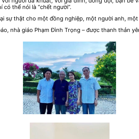
ới người đã khuất, với gia đình, đồng đội, bạn bè 
 có thể nói là “chết người”.
lại sự thật cho một đồng nghiệp, một người anh, một 
 báo, nhà giáo Phạm Đình Trọng – được thanh thản yên