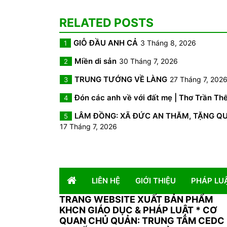
RELATED POSTS
GIỖ ĐẦU ANH CẢ
3 Tháng 8, 2026
1
Miền di sản
30 Tháng 7, 2026
2
TRUNG TƯỚNG VỀ LÀNG
27 Tháng 7, 202
3
Đón các anh về với đất mẹ | Thơ Trần Th
4
LÂM ĐỒNG: XÃ ĐỨC AN THĂM, TẶNG QUÀ 
5
17 Tháng 7, 2026
LIÊN HỆ
GIỚI THIỆU
PHÁP LU
TRANG WEBSITE XUẤT BẢN PHẨM
KHCN GIÁO DỤC & PHÁP LUẬT
*
CƠ
QUAN CHỦ QUẢN: TRUNG TÂM CEDC 