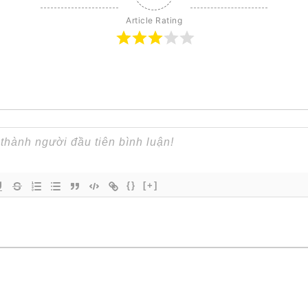
Article Rating
{}
[+]