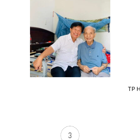
TP H
3