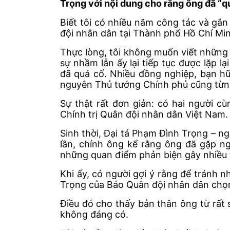
Trọng với nội dung cho rằng ông đã “q
Biết tôi có nhiều năm công tác và gắ
đội nhân dân tại Thành phố Hồ Chí Min
Thực lòng, tôi không muốn viết những 
sự nhầm lẫn ấy lại tiếp tục được lặp 
đã quá cố. Nhiều đồng nghiệp, bạn hữu
nguyên Thủ tướng Chính phủ cũng từng k
Sự thật rất đơn giản: có hai người 
Chính trị Quân đội nhân dân Việt Nam.
Sinh thời, Đại tá Phạm Đình Trọng – ng
lần, chính ông kể rằng ông đã gặp ng
những quan điểm phản biện gây nhiều t
Khi ấy, có người gợi ý rằng để tránh 
Trọng của Báo Quân đội nhân dân chọn
Điều đó cho thấy bản thân ông từ rất
không đáng có.