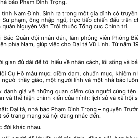
, nhà báo Phạm Đình Trọng.
tỉnh Nam Định. Sinh ra trong một gia đình có truyề
c Sư phạm, ông nhập ngũ, trực tiếp chiến đấu trên ch
h quân Nguyễn Văn Trỗi thuộc Tổng cục Chính trị.
ại Báo Quân đội nhân dân, làm phóng viên Phòng Bi
iện phía Nam, giúp việc cho Đại tá Vũ Linh. Từ năm 
 gian đủ dài để tôi hiểu về nhân cách, lối sống và b
 đội Cụ Hồ mẫu mực: điềm đạm, chuẩn mực, khiêm nh
t người thầy giáo, một người lính và một nhà báo luô
y đánh giá về những quan điểm của người cùng tên
 và thể hiện chính kiến của mình; lịch sử và xã hội s
 thật: Đại tá, nhà báo Phạm Đình Trọng – nguyên Trư
t số trang mạng xã hội đang nhắc đến.
c đời khác nhau.