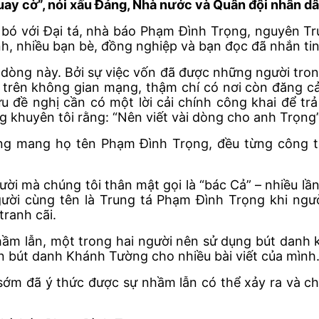
uay cờ”, nói xấu Đảng, Nhà nước và Quân đội nhân d
n bó với Đại tá, nhà báo Phạm Đình Trọng, nguyên 
h, nhiều bạn bè, đồng nghiệp và bạn đọc đã nhắn tin,
dòng này. Bởi sự việc vốn đã được những người tron
lại trên không gian mạng, thậm chí có nơi còn đăng 
 đề nghị cần có một lời cải chính công khai để trả 
huyên tôi rằng: “Nên viết vài dòng cho anh Trọng”. 
cùng mang họ tên Phạm Đình Trọng, đều từng công 
ười mà chúng tôi thân mật gọi là “bác Cả” – nhiều lần
ười cùng tên là Trung tá Phạm Đình Trọng khi ngư
ranh cãi.
nhầm lẫn, một trong hai người nên sử dụng bút danh 
 bút danh Khánh Tường cho nhiều bài viết của mình
 sớm đã ý thức được sự nhầm lẫn có thể xảy ra và c