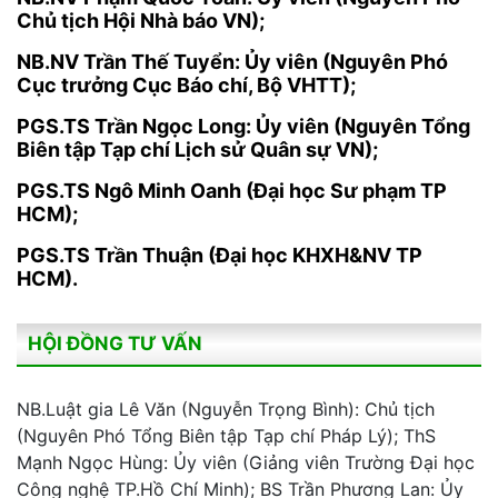
Chủ tịch Hội Nhà báo VN);
NB.NV Trần Thế Tuyển: Ủy viên (Nguyên Phó
Cục trưởng Cục Báo chí, Bộ VHTT);
PGS.TS Trần Ngọc Long: Ủy viên (Nguyên Tổng
Biên tập Tạp chí Lịch sử Quân sự VN);
PGS.TS Ngô Minh Oanh (Đại học Sư phạm TP
HCM);
PGS.TS Trần Thuận (Đại học KHXH&NV TP
HCM).
HỘI ĐỒNG TƯ VẤN
NB.Luật gia Lê Văn (Nguyễn Trọng Bình): Chủ tịch
(Nguyên Phó Tổng Biên tập Tạp chí Pháp Lý); ThS
Mạnh Ngọc Hùng: Ủy viên (Giảng viên Trường Đại học
Công nghệ TP.Hồ Chí Minh); BS Trần Phương Lan: Ủy