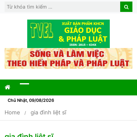
Search
Search
for:
Chủ Nhật, 09/08/2026
Home
gia đình liệt sĩ
gia đình liệt sĩ