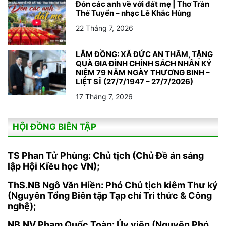
Đón các anh về với đất mẹ | Thơ Trần
Thế Tuyển – nhạc Lê Khắc Hùng
22 Tháng 7, 2026
LÂM ĐỒNG: XÃ ĐỨC AN THĂM, TẶNG
QUÀ GIA ĐÌNH CHÍNH SÁCH NHÂN KỶ
NIỆM 79 NĂM NGÀY THƯƠNG BINH –
LIỆT SĨ (27/7/1947 – 27/7/2026)
17 Tháng 7, 2026
HỘI ĐỒNG BIÊN TẬP
TS Phan Tử Phùng: Chủ tịch (Chủ Đề án sáng
lập Hội Kiều học VN);
ThS.NB Ngô Văn Hiền: Phó Chủ tịch kiêm Thư ký
(Nguyên Tổng Biên tập Tạp chí Tri thức & Công
nghệ);
NB.NV Phạm Quốc Toàn: Ủy viên (Nguyên Phó