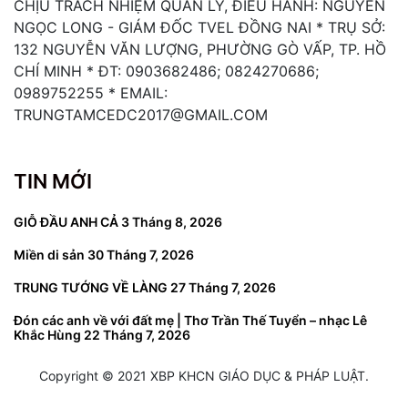
CHỊU TRÁCH NHIỆM QUẢN LÝ, ĐIỀU HÀNH: NGUYỄN
NGỌC LONG - GIÁM ĐỐC TVEL ĐỒNG NAI * TRỤ SỞ:
132 NGUYỄN VĂN LƯỢNG, PHƯỜNG GÒ VẤP, TP. HỒ
CHÍ MINH * ĐT: 0903682486; 0824270686;
0989752255 * EMAIL:
TRUNGTAMCEDC2017@GMAIL.COM
TIN MỚI
GIỖ ĐẦU ANH CẢ
3 Tháng 8, 2026
Miền di sản
30 Tháng 7, 2026
TRUNG TƯỚNG VỀ LÀNG
27 Tháng 7, 2026
Đón các anh về với đất mẹ | Thơ Trần Thế Tuyển – nhạc Lê
Khắc Hùng
22 Tháng 7, 2026
Copyright © 2021 XBP KHCN GIÁO DỤC & PHÁP LUẬT.