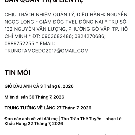
CHỊU TRÁCH NHIỆM QUẢN LÝ, ĐIỀU HÀNH: NGUYỄN
NGỌC LONG - GIÁM ĐỐC TVEL ĐỒNG NAI * TRỤ SỞ:
132 NGUYỄN VĂN LƯỢNG, PHƯỜNG GÒ VẤP, TP. HỒ
CHÍ MINH * ĐT: 0903682486; 0824270686;
0989752255 * EMAIL:
TRUNGTAMCEDC2017@GMAIL.COM
TIN MỚI
GIỖ ĐẦU ANH CẢ
3 Tháng 8, 2026
Miền di sản
30 Tháng 7, 2026
TRUNG TƯỚNG VỀ LÀNG
27 Tháng 7, 2026
Đón các anh về với đất mẹ | Thơ Trần Thế Tuyển – nhạc Lê
Khắc Hùng
22 Tháng 7, 2026