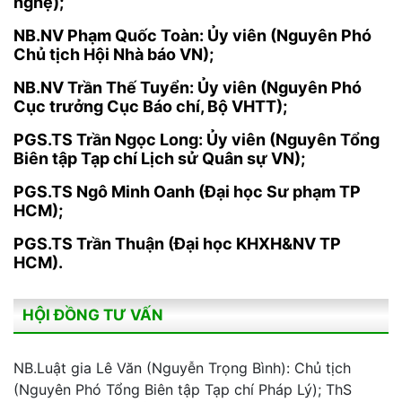
nghệ);
NB.NV Phạm Quốc Toàn: Ủy viên (Nguyên Phó
Chủ tịch Hội Nhà báo VN);
NB.NV Trần Thế Tuyển: Ủy viên (Nguyên Phó
Cục trưởng Cục Báo chí, Bộ VHTT);
PGS.TS Trần Ngọc Long: Ủy viên (Nguyên Tổng
Biên tập Tạp chí Lịch sử Quân sự VN);
PGS.TS Ngô Minh Oanh (Đại học Sư phạm TP
HCM);
PGS.TS Trần Thuận (Đại học KHXH&NV TP
HCM).
HỘI ĐỒNG TƯ VẤN
NB.Luật gia Lê Văn (Nguyễn Trọng Bình): Chủ tịch
(Nguyên Phó Tổng Biên tập Tạp chí Pháp Lý); ThS