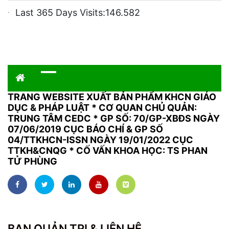
Last 365 Days Visits:
146.582
TRANG WEBSITE XUẤT BẢN PHẨM KHCN GIÁO
DỤC & PHÁP LUẬT
*
CƠ QUAN CHỦ QUẢN:
TRUNG TÂM CEDC * GP SỐ: 70/GP-XBĐS NGÀY
07/06/2019 CỤC BÁO CHÍ & GP SỐ
04/TTKHCN-ISSN NGÀY 19/01/2022 CỤC
TTKH&CNQG * CỐ VẤN KHOA HỌC: TS PHAN
TỬ PHÙNG
BAN QUẢN TRỊ & LIÊN HỆ