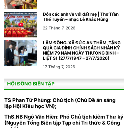
Đón các anh về với đất mẹ | Thơ Trần
Thế Tuyển – nhạc Lê Khắc Hùng
22 Tháng 7, 2026
LÂM ĐỒNG: XÃ ĐỨC AN THĂM, TẶNG
QUÀ GIA ĐÌNH CHÍNH SÁCH NHÂN KỶ
NIỆM 79 NĂM NGÀY THƯƠNG BINH –
LIỆT SĨ (27/7/1947 – 27/7/2026)
17 Tháng 7, 2026
HỘI ĐỒNG BIÊN TẬP
TS Phan Tử Phùng: Chủ tịch (Chủ Đề án sáng
lập Hội Kiều học VN);
ThS.NB Ngô Văn Hiền: Phó Chủ tịch kiêm Thư ký
(Nguyên Tổng Biên tập Tạp chí Tri thức & Công