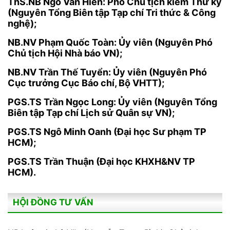
ThS.NB Ngô Văn Hiền: Phó Chủ tịch kiêm Thư ký
(Nguyên Tổng Biên tập Tạp chí Tri thức & Công
nghệ);
NB.NV Phạm Quốc Toàn: Ủy viên (Nguyên Phó
Chủ tịch Hội Nhà báo VN);
NB.NV Trần Thế Tuyển: Ủy viên (Nguyên Phó
Cục trưởng Cục Báo chí, Bộ VHTT);
PGS.TS Trần Ngọc Long: Ủy viên (Nguyên Tổng
Biên tập Tạp chí Lịch sử Quân sự VN);
PGS.TS Ngô Minh Oanh (Đại học Sư phạm TP
HCM);
PGS.TS Trần Thuận (Đại học KHXH&NV TP
HCM).
HỘI ĐỒNG TƯ VẤN