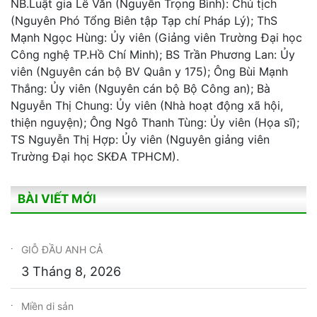
NB.Luật gia Lê Văn (Nguyễn Trọng Bình): Chủ tịch
(Nguyên Phó Tổng Biên tập Tạp chí Pháp Lý); ThS
Mạnh Ngọc Hùng: Ủy viên (Giảng viên Trường Đại học
Công nghệ TP.Hồ Chí Minh); BS Trần Phương Lan: Ủy
viên (Nguyên cán bộ BV Quân y 175); Ông Bùi Mạnh
Thắng: Ủy viên (Nguyên cán bộ Bộ Công an); Bà
Nguyễn Thị Chung: Ủy viên (Nhà hoạt động xã hội,
thiện nguyện); Ông Ngô Thanh Tùng: Ủy viên (Họa sĩ);
TS Nguyễn Thị Hợp: Ủy viên (Nguyên giảng viên
Trường Đại học SKĐA TPHCM).
BÀI VIẾT MỚI
GIỖ ĐẦU ANH CẢ
3 Tháng 8, 2026
Miền di sản