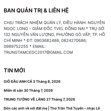
BAN QUẢN TRỊ & LIÊN HỆ
CHỊU TRÁCH NHIỆM QUẢN LÝ, ĐIỀU HÀNH: NGUYỄN
NGỌC LONG - GIÁM ĐỐC TVEL ĐỒNG NAI * TRỤ SỞ:
132 NGUYỄN VĂN LƯỢNG, PHƯỜNG GÒ VẤP, TP. HỒ
CHÍ MINH * ĐT: 0903682486; 0824270686;
0989752255 * EMAIL:
TRUNGTAMCEDC2017@GMAIL.COM
TIN MỚI
GIỖ ĐẦU ANH CẢ
3 Tháng 8, 2026
Miền di sản
30 Tháng 7, 2026
TRUNG TƯỚNG VỀ LÀNG
27 Tháng 7, 2026
Đón các anh về với đất mẹ | Thơ Trần Thế Tuyển – nhạc Lê