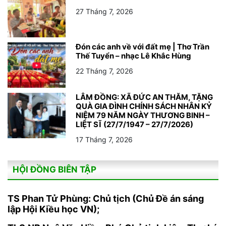
27 Tháng 7, 2026
Đón các anh về với đất mẹ | Thơ Trần
Thế Tuyển – nhạc Lê Khắc Hùng
22 Tháng 7, 2026
LÂM ĐỒNG: XÃ ĐỨC AN THĂM, TẶNG
QUÀ GIA ĐÌNH CHÍNH SÁCH NHÂN KỶ
NIỆM 79 NĂM NGÀY THƯƠNG BINH –
LIỆT SĨ (27/7/1947 – 27/7/2026)
17 Tháng 7, 2026
HỘI ĐỒNG BIÊN TẬP
TS Phan Tử Phùng: Chủ tịch (Chủ Đề án sáng
lập Hội Kiều học VN);