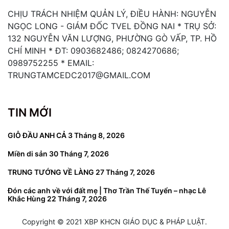
CHỊU TRÁCH NHIỆM QUẢN LÝ, ĐIỀU HÀNH: NGUYỄN
NGỌC LONG - GIÁM ĐỐC TVEL ĐỒNG NAI * TRỤ SỞ:
132 NGUYỄN VĂN LƯỢNG, PHƯỜNG GÒ VẤP, TP. HỒ
CHÍ MINH * ĐT: 0903682486; 0824270686;
0989752255 * EMAIL:
TRUNGTAMCEDC2017@GMAIL.COM
TIN MỚI
GIỖ ĐẦU ANH CẢ
3 Tháng 8, 2026
Miền di sản
30 Tháng 7, 2026
TRUNG TƯỚNG VỀ LÀNG
27 Tháng 7, 2026
Đón các anh về với đất mẹ | Thơ Trần Thế Tuyển – nhạc Lê
Khắc Hùng
22 Tháng 7, 2026
Copyright © 2021 XBP KHCN GIÁO DỤC & PHÁP LUẬT.