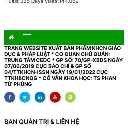
Last 365 Days Visits:
144.069
TRANG WEBSITE XUẤT BẢN PHẨM KHCN GIÁO
DỤC & PHÁP LUẬT
*
CƠ QUAN CHỦ QUẢN:
TRUNG TÂM CEDC * GP SỐ: 70/GP-XBĐS NGÀY
07/06/2019 CỤC BÁO CHÍ & GP SỐ
04/TTKHCN-ISSN NGÀY 19/01/2022 CỤC
TTKH&CNQG * CỐ VẤN KHOA HỌC: TS PHAN
TỬ PHÙNG
BAN QUẢN TRỊ & LIÊN HỆ