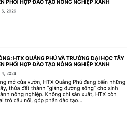
N PHỐI HỢP ĐÀO TẠO NÔNG NGHIỆP XANH
 6, 2026
ỒNG: HTX QUẢNG PHÚ VÀ TRƯỜNG ĐẠI HỌC TÂY
N PHỐI HỢP ĐÀO TẠO NÔNG NGHIỆP XANH
 4, 2026
ng mở cửa vườn, HTX Quảng Phú đang biến những
cây, thửa đất thành “giảng đường sống” cho sinh
gành nông nghiệp. Không chỉ sản xuất, HTX còn
i trò cầu nối, góp phần đào tạo...