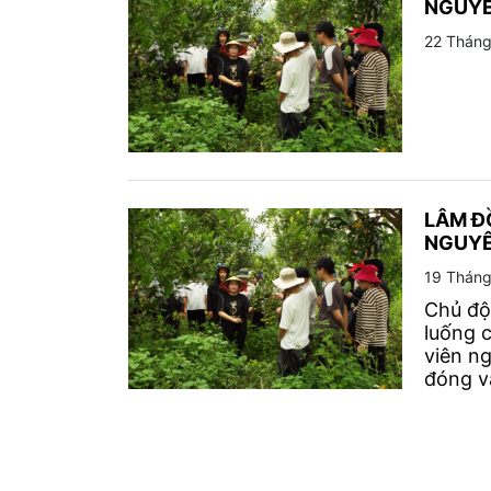
NGUYÊ
22 Tháng
LÂM Đ
NGUYÊ
19 Tháng
Chủ độ
luống 
viên n
đóng va