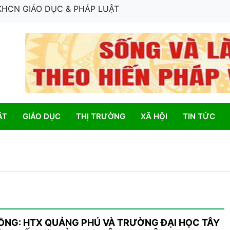
 KHCN GIÁO DỤC & PHÁP LUẬT
ẬT
GIÁO DỤC
THỊ TRƯỜNG
XÃ HỘI
TIN TỨC
ỒNG: HTX QUẢNG PHÚ VÀ TRƯỜNG ĐẠI HỌC TÂY