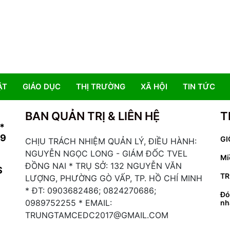
ẬT
GIÁO DỤC
THỊ TRƯỜNG
XÃ HỘI
TIN TỨC
BAN QUẢN TRỊ & LIÊN HỆ
T
*
19
GI
CHỊU TRÁCH NHIỆM QUẢN LÝ, ĐIỀU HÀNH:
NGUYỄN NGỌC LONG - GIÁM ĐỐC TVEL
Mi
ĐỒNG NAI * TRỤ SỞ: 132 NGUYỄN VĂN
S
TR
LƯỢNG, PHƯỜNG GÒ VẤP, TP. HỒ CHÍ MINH
* ĐT: 0903682486; 0824270686;
Đó
0989752255 * EMAIL:
nh
TRUNGTAMCEDC2017@GMAIL.COM