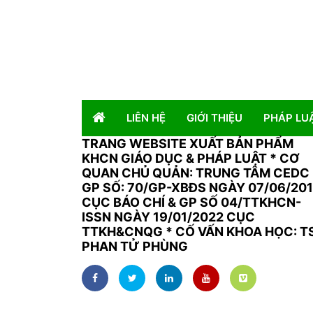
LIÊN HỆ
GIỚI THIỆU
PHÁP LU
TRANG WEBSITE XUẤT BẢN PHẨM
KHCN GIÁO DỤC & PHÁP LUẬT
*
CƠ
QUAN CHỦ QUẢN: TRUNG TÂM CEDC 
GP SỐ: 70/GP-XBĐS NGÀY 07/06/20
CỤC BÁO CHÍ & GP SỐ 04/TTKHCN-
ISSN NGÀY 19/01/2022 CỤC
TTKH&CNQG * CỐ VẤN KHOA HỌC: T
PHAN TỬ PHÙNG