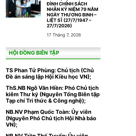
ĐÌNH CHÍNH SÁCH
NHÂN KỶ NIỆM 79 NĂM
NGÀY THƯƠNG BINH –
LIỆT SĨ (27/7/1947 –
27/7/2026)
17 Tháng 7, 2026
HỘI ĐỒNG BIÊN TẬP
TS Phan Tử Phùng: Chủ tịch (Chủ
Đề án sáng lập Hội Kiều học VN);
ThS.NB Ngô Văn Hiền: Phó Chủ tịch
kiêm Thư ký (Nguyên Tổng Biên tập
Tạp chí Tri thức & Công nghệ);
NB.NV Phạm Quốc Toàn: Ủy viên
(Nguyên Phó Chủ tịch Hội Nhà báo
VN);
NB.NV Trần Thế Tuyển: Ủy viên