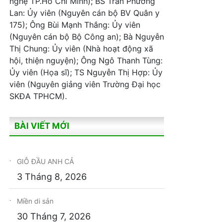
nghệ TP.Hồ Chí Minh); BS Trần Phương
Lan: Ủy viên (Nguyên cán bộ BV Quân y
175); Ông Bùi Mạnh Thắng: Ủy viên
(Nguyên cán bộ Bộ Công an); Bà Nguyễn
Thị Chung: Ủy viên (Nhà hoạt động xã
hội, thiện nguyện); Ông Ngô Thanh Tùng:
Ủy viên (Họa sĩ); TS Nguyễn Thị Hợp: Ủy
viên (Nguyên giảng viên Trường Đại học
SKĐA TPHCM).
BÀI VIẾT MỚI
GIỖ ĐẦU ANH CẢ
3 Tháng 8, 2026
Miền di sản
30 Tháng 7, 2026