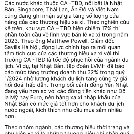
Các nước khác thuộc CA -TBD, nổi bật là Nhật
Bản, Singapore, Thái Lan, Ấn Độ và Việt Nam
cũng đang ghi nhận sự gia tăng số lượng cửa
hàng của các thương hiệu xa xỉ. Theo nghiên cứu
kể trên, khu vực CA – TBD hiện chiếm 17% thị
phần toàn cầu về lĩnh vực bán lẻ xa xỉ trong năm
2023. Theo ông Matthew Powell, Giám đốc
Savills Hà Nội, động lực chính tạo ra mối quan
tâm tích cực của các thương hiệu xa xỉ với thị
trường CA -TBD là tốc độ phục hồi của ngành du
lịch. Ví dụ, tại Nhật Bản, tập đoàn LVMH đã báo
cáo mức tăng trưởng doanh thu 32% trong quý
1/2024 nhờ lượng khách du lịch tăng cùng tỷ giá
hối đoái hấp dẫn. Trong bối cảnh đồng Yên Nhật
đang yếu hơn so với các đồng tiền khác như Đô
la Mỹ hay Euro, nên hàng xa xỉ nhập khẩu của
Nhật Bản có mức giá tốt hơn cho khách du lịch
nước ngoài, kích thích nhu cầu mua sắm nhiều
hơn.
Theo nhóm ngành, các thương hiệu thời trang và
phụ kiện xa xỉ là những thương hiệu ghi nhận quá