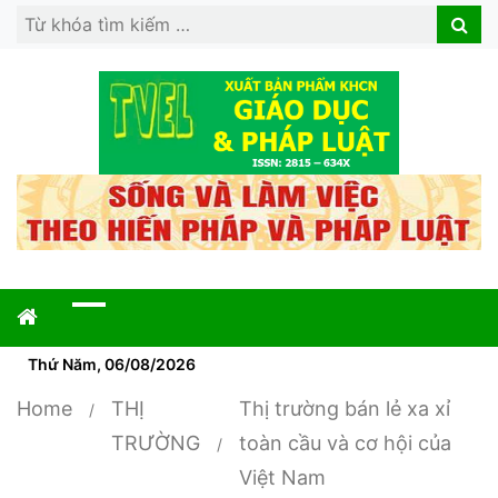
Search
Search
for:
Thứ Năm, 06/08/2026
Home
THỊ
Thị trường bán lẻ xa xỉ
TRƯỜNG
toàn cầu và cơ hội của
Việt Nam