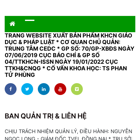
TRANG WEBSITE XUẤT BẢN PHẨM KHCN GIÁO
DỤC & PHÁP LUẬT
*
CƠ QUAN CHỦ QUẢN:
TRUNG TÂM CEDC * GP SỐ: 70/GP-XBĐS NGÀY
07/06/2019 CỤC BÁO CHÍ & GP SỐ
04/TTKHCN-ISSN NGÀY 19/01/2022 CỤC
TTKH&CNQG * CỐ VẤN KHOA HỌC: TS PHAN
TỬ PHÙNG
BAN QUẢN TRỊ & LIÊN HỆ
CHỊU TRÁCH NHIỆM QUẢN LÝ, ĐIỀU HÀNH: NGUYỄN
NGỌC LONG - GIÁM ĐỐC TVEL ĐỒNG NAI * TRỤ SỞ: