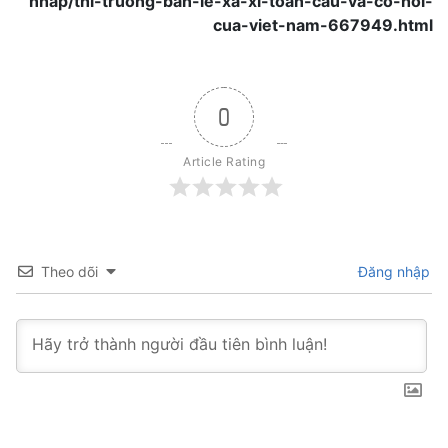
nhap/thi-truong-ban-le-xa-xi-toan-cau-va-co-hoi-
cua-viet-nam-667949.html
0
Article Rating
Theo dõi
Đăng nhập