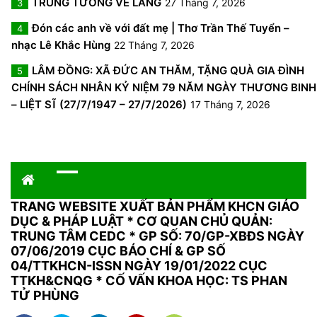
TRUNG TƯỚNG VỀ LÀNG
27 Tháng 7, 2026
3
Đón các anh về với đất mẹ | Thơ Trần Thế Tuyển –
4
nhạc Lê Khắc Hùng
22 Tháng 7, 2026
LÂM ĐỒNG: XÃ ĐỨC AN THĂM, TẶNG QUÀ GIA ĐÌNH
5
CHÍNH SÁCH NHÂN KỶ NIỆM 79 NĂM NGÀY THƯƠNG BINH
– LIỆT SĨ (27/7/1947 – 27/7/2026)
17 Tháng 7, 2026
TRANG WEBSITE XUẤT BẢN PHẨM KHCN GIÁO
DỤC & PHÁP LUẬT
*
CƠ QUAN CHỦ QUẢN:
TRUNG TÂM CEDC * GP SỐ: 70/GP-XBĐS NGÀY
07/06/2019 CỤC BÁO CHÍ & GP SỐ
04/TTKHCN-ISSN NGÀY 19/01/2022 CỤC
TTKH&CNQG * CỐ VẤN KHOA HỌC: TS PHAN
TỬ PHÙNG