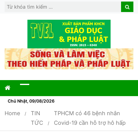
Search
Search
for:
Chủ Nhật, 09/08/2026
Home
TIN
TPHCM có 46 bệnh nhân
TỨC
Covid-19 cần hỗ trợ hô hấp