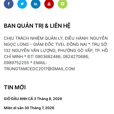
BAN QUẢN TRỊ & LIÊN HỆ
CHỊU TRÁCH NHIỆM QUẢN LÝ, ĐIỀU HÀNH: NGUYỄN
NGỌC LONG - GIÁM ĐỐC TVEL ĐỒNG NAI * TRỤ SỞ:
132 NGUYỄN VĂN LƯỢNG, PHƯỜNG GÒ VẤP, TP. HỒ
CHÍ MINH * ĐT: 0903682486; 0824270686;
0989752255 * EMAIL:
TRUNGTAMCEDC2017@GMAIL.COM
TIN MỚI
GIỖ ĐẦU ANH CẢ
3 Tháng 8, 2026
Miền di sản
30 Tháng 7, 2026