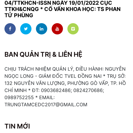
04/TTKHCN-ISSN NGÀY 19/01/2022 CỤC
TTKH&CNQG * CỐ VẤN KHOA HỌC: TS PHAN
TỬ PHÙNG
BAN QUẢN TRỊ & LIÊN HỆ
CHỊU TRÁCH NHIỆM QUẢN LÝ, ĐIỀU HÀNH: NGUYỄN
NGỌC LONG - GIÁM ĐỐC TVEL ĐỒNG NAI * TRỤ SỞ:
132 NGUYỄN VĂN LƯỢNG, PHƯỜNG GÒ VẤP, TP. HỒ
CHÍ MINH * ĐT: 0903682486; 0824270686;
0989752255 * EMAIL:
TRUNGTAMCEDC2017@GMAIL.COM
TIN MỚI