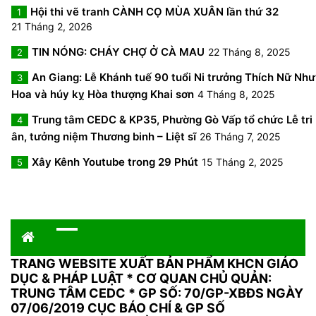
Hội thi vẽ tranh CÀNH CỌ MÙA XUÂN lần thứ 32
1
21 Tháng 2, 2026
TIN NÓNG: CHÁY CHỢ Ở CÀ MAU
22 Tháng 8, 2025
2
An Giang: Lễ Khánh tuế 90 tuổi Ni trưởng Thích Nữ Như
3
Hoa và húy kỵ Hòa thượng Khai sơn
4 Tháng 8, 2025
Trung tâm CEDC & KP35, Phường Gò Vấp tổ chức Lễ tri
4
ân, tưởng niệm Thương binh – Liệt sĩ
26 Tháng 7, 2025
Xây Kênh Youtube trong 29 Phút
15 Tháng 2, 2025
5
TRANG WEBSITE XUẤT BẢN PHẨM KHCN GIÁO
DỤC & PHÁP LUẬT
*
CƠ QUAN CHỦ QUẢN:
TRUNG TÂM CEDC * GP SỐ: 70/GP-XBĐS NGÀY
07/06/2019 CỤC BÁO CHÍ & GP SỐ