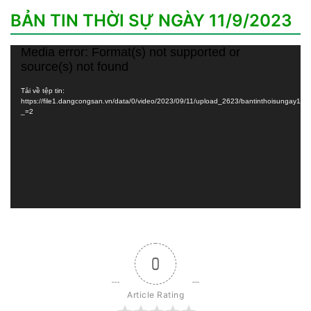
BẢN TIN THỜI SỰ NGÀY 11/9/2023
Media error: Format(s) not supported or
Trình
source(s) not found
chơi
Video
Tải về tệp tin:
https://file1.dangcongsan.vn/data/0/video/2023/09/11/upload_2623/bantinthoisungay1
_=2
0
Article Rating