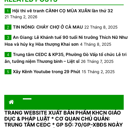
Hội thi vẽ tranh CÀNH CỌ MÙA XUÂN lần thứ 32
1
21 Tháng 2, 2026
TIN NÓNG: CHÁY CHỢ Ở CÀ MAU
22 Tháng 8, 2025
2
An Giang: Lễ Khánh tuế 90 tuổi Ni trưởng Thích Nữ Như
3
Hoa và húy kỵ Hòa thượng Khai sơn
4 Tháng 8, 2025
Trung tâm CEDC & KP35, Phường Gò Vấp tổ chức Lễ tri
4
ân, tưởng niệm Thương binh – Liệt sĩ
26 Tháng 7, 2025
Xây Kênh Youtube trong 29 Phút
15 Tháng 2, 2025
5
TRANG WEBSITE XUẤT BẢN PHẨM KHCN GIÁO
DỤC & PHÁP LUẬT
*
CƠ QUAN CHỦ QUẢN:
TRUNG TÂM CEDC * GP SỐ: 70/GP-XBĐS NGÀY