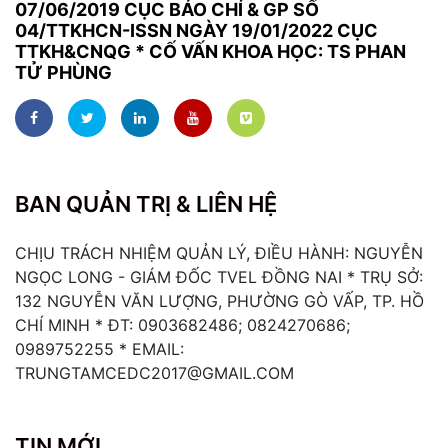
07/06/2019 CỤC BÁO CHÍ & GP SỐ
04/TTKHCN-ISSN NGÀY 19/01/2022 CỤC
TTKH&CNQG * CỐ VẤN KHOA HỌC: TS PHAN
TỬ PHÙNG
BAN QUẢN TRỊ & LIÊN HỆ
CHỊU TRÁCH NHIỆM QUẢN LÝ, ĐIỀU HÀNH: NGUYỄN
NGỌC LONG - GIÁM ĐỐC TVEL ĐỒNG NAI * TRỤ SỞ:
132 NGUYỄN VĂN LƯỢNG, PHƯỜNG GÒ VẤP, TP. HỒ
CHÍ MINH * ĐT: 0903682486; 0824270686;
0989752255 * EMAIL:
TRUNGTAMCEDC2017@GMAIL.COM
TIN MỚI