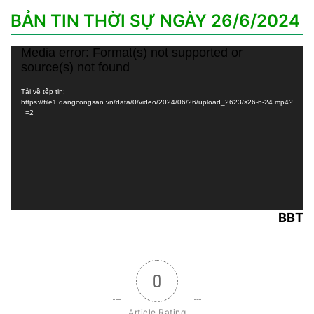
BẢN TIN THỜI SỰ NGÀY 26/6/2024
Media error: Format(s) not supported or
Trình
source(s) not found
chơi
Video
Tải về tệp tin:
https://file1.dangcongsan.vn/data/0/video/2024/06/26/upload_2623/s26-6-24.mp4?
_=2
BBT
0
Article Rating