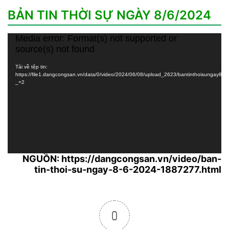
BẢN TIN THỜI SỰ NGÀY 8/6/2024
Media error: Format(s) not supported or
Trình
source(s) not found
chơi
Video
Tải về tệp tin:
https://file1.dangcongsan.vn/data/0/video/2024/06/08/upload_2623/bantinthoisungay
_=2
NGUỒN: https://dangcongsan.vn/video/ban-
tin-thoi-su-ngay-8-6-2024-1887277.html
0