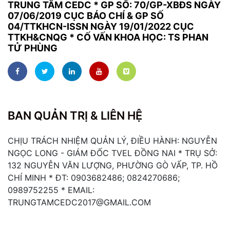
TRUNG TÂM CEDC * GP SỐ: 70/GP-XBĐS NGÀY
07/06/2019 CỤC BÁO CHÍ & GP SỐ
04/TTKHCN-ISSN NGÀY 19/01/2022 CỤC
TTKH&CNQG * CỐ VẤN KHOA HỌC: TS PHAN
TỬ PHÙNG
BAN QUẢN TRỊ & LIÊN HỆ
CHỊU TRÁCH NHIỆM QUẢN LÝ, ĐIỀU HÀNH: NGUYỄN
NGỌC LONG - GIÁM ĐỐC TVEL ĐỒNG NAI * TRỤ SỞ:
132 NGUYỄN VĂN LƯỢNG, PHƯỜNG GÒ VẤP, TP. HỒ
CHÍ MINH * ĐT: 0903682486; 0824270686;
0989752255 * EMAIL:
TRUNGTAMCEDC2017@GMAIL.COM