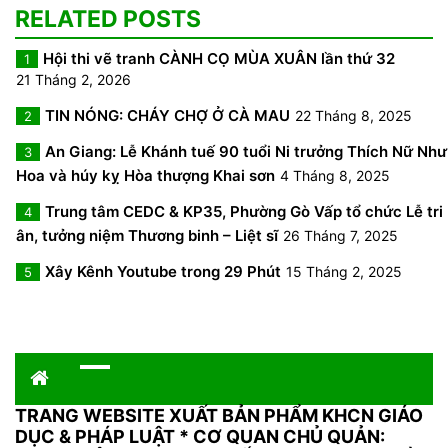
RELATED POSTS
Hội thi vẽ tranh CÀNH CỌ MÙA XUÂN lần thứ 32
1
21 Tháng 2, 2026
TIN NÓNG: CHÁY CHỢ Ở CÀ MAU
22 Tháng 8, 2025
2
An Giang: Lễ Khánh tuế 90 tuổi Ni trưởng Thích Nữ Như
3
Hoa và húy kỵ Hòa thượng Khai sơn
4 Tháng 8, 2025
Trung tâm CEDC & KP35, Phường Gò Vấp tổ chức Lễ tri
4
ân, tưởng niệm Thương binh – Liệt sĩ
26 Tháng 7, 2025
Xây Kênh Youtube trong 29 Phút
15 Tháng 2, 2025
5
TRANG WEBSITE XUẤT BẢN PHẨM KHCN GIÁO
DỤC & PHÁP LUẬT
*
CƠ QUAN CHỦ QUẢN: