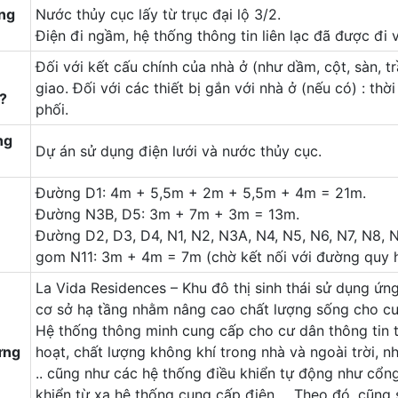
ống
Nước thủy cục lấy từ trục đại lộ 3/2.
Điện đi ngầm, hệ thống thông tin liên lạc đã được đi
Đối với kết cấu chính của nhà ở (như dầm, cột, sàn, t
giao. Đối với các thiết bị gắn với nhà ở (nếu có) : th
o?
phối.
ng
Dự án sử dụng điện lưới và nước thủy cục.
Đường D1: 4m + 5,5m + 2m + 5,5m + 4m = 21m.
Đường N3B, D5: 3m + 7m + 3m = 13m.
Đường D2, D3, D4, N1, N2, N3A, N4, N5, N6, N7, N8,
gom N11: 3m + 4m = 7m (chờ kết nối với đường quy 
La Vida Residences – Khu đô thị sinh thái sử dụng ứng
cơ sở hạ tầng nhằm nâng cao chất lượng sống cho cư 
Hệ thống thông minh cung cấp cho cư dân thông tin t
ững
hoạt, chất lượng không khí trong nhà và ngoài trời, nh
.. cũng như các hệ thống điều khiển tự động như cổng
khiển từ xa hệ thống cung cấp điện,… Theo đó, cũng s