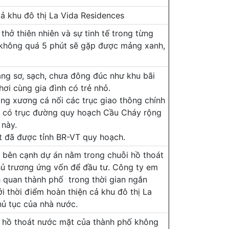
ả khu đô thị La Vida Residences
thở thiên nhiên và sự tinh tế trong từng
ị không quá 5 phút sẽ gặp được mảng xanh,
ang sơ, sạch, chưa đông đúc như khu bãi
chơi cùng gia đình có trẻ nhỏ.
ng xương cá nối các trục giao thông chính
 án có trục đường quy hoạch Cầu Cháy rộng
 này.
rt đã được tỉnh BR-VT quy hoạch.
h bên cạnh dự án nằm trong chuỗi hồ thoát
hủ trương ứng vốn để đầu tư. Công ty em
h quan thành phố trong thời gian ngắn
i thời điểm hoàn thiện cả khu đô thị La
hủ tục của nhà nước.
i hồ thoát nước mặt của thành phố không