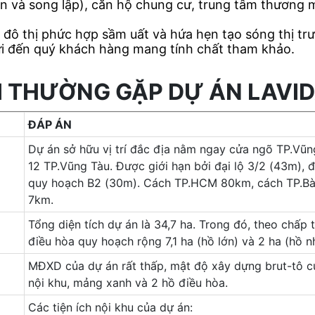
n và song lập), căn hộ chung cư, trung tâm thương m
 đô thị phức hợp sầm uất và hứa hẹn tạo sóng thị t
i đến quý khách hàng mang tính chất tham khảo.
I THƯỜNG GẶP DỰ ÁN LAVI
ĐÁP ÁN
Dự án sở hữu vị trí đắc địa nằm ngay cửa ngõ TP.Vũng 
12 TP.Vũng Tàu. Được giới hạn bởi đại lộ 3/2 (43m)
quy hoạch B2 (30m). Cách TP.HCM 80km, cách TP.Bà 
7km.
Tổng diện tích dự án là 34,7 ha. Trong đó, theo chấp 
điều hòa quy hoạch rộng 7,1 ha (hồ lớn) và 2 ha (hồ n
MĐXD của dự án rất thấp, mật độ xây dựng brut-tô của
nội khu, mảng xanh và 2 hồ điều hòa.
Các tiện ích nội khu của dự án: