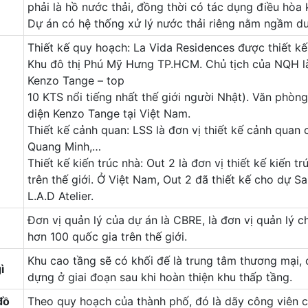
phải là hồ nước thải, đồng thời có tác dụng điều hòa
Dự án có hệ thống xử lý nước thải riêng nằm ngầm dư
Thiết kế quy hoạch: La Vida Residences được thiết kế
Khu đô thị Phú Mỹ Hưng TP.HCM. Chủ tịch của NQH l
Kenzo Tange – top
10 KTS nổi tiếng nhất thế giới người Nhật). Văn phò
diện Kenzo Tange tại Việt Nam.
Thiết kế cảnh quan: LSS là đơn vị thiết kế cảnh quan
Quang Minh,…
Thiết kế kiến trúc nhà: Out 2 là đơn vị thiết kế kiến t
trên thế giới. Ở Việt Nam, Out 2 đã thiết kế cho 
L.A.D Atelier.
Đơn vị quản lý của dự án là CBRE, là đơn vị quản lý c
hơn 100 quốc gia trên thế giới.
Khu cao tầng sẽ có khối đế là trung tâm thương mại, 
ì
dựng ở giai đoạn sau khi hoàn thiện khu thấp tầng.
đồ
Theo quy hoạch của thành phố, đó là dãy công viên