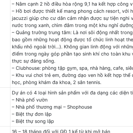
– Nằm cạnh 2 hồ điều hòa rộng 9,1 ha kết hợp công v
– Hồ bơi được thiết kế mang phong cách resort, với 
jacuzzi giúp cho cư dân cảm nhận được sự tiện nghi v
nước trong xanh, chìm đắm trong một khu nghỉ dưỡng
– Quảng trường trung tâm: Là nơi sôi động nhất tron
bao gồm những hoạt động được tổ chức linh hoạt theo
khấu nhỏ ngoài trời…). Không gian linh động với nhữ
điểm trong ngày góp phần tạo sinh khí cho toàn khu
thực sự đáng sống.
– Clubhouse: phòng tập gym, spa, nhà hàng, cafe, siêu 
– Khu vui chơi trẻ em, đường dạo ven hồ kết hợp thể 
học, phòng khám đa khoa, 2 sân tennis.
Dự án có 4 loại hình sản phẩm với đa dạng các diện t
– Nhà phố vườn
– Nhà phố thương mại – Shophouse
– Biệt thự đơn lập
– Biệt thự song lập
16 – 18 tháng đối với GĐ 1 kể từ khi mở bán