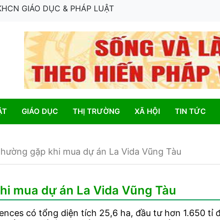
 KHCN GIÁO DỤC & PHÁP LUẬT
ẬT
GIÁO DỤC
THỊ TRƯỜNG
XÃ HỘI
TIN TỨC
thường gặp khi mua dự án La Vida Vũng Tàu
hi mua dự án La Vida Vũng Tàu
ences có tổng diện tích 25,6 ha, đầu tư hơn 1.650 t