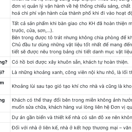
đơn vị quản lý vận hành về hệ thống chiếu sáng, chất 
hoá chi phí vận hành của thành phố khi đi vào hoạt đ
Tất cả sản phẩm khi bàn giao cho KH đã hoàn thiện m
trước, cửa, sơn,…).
Bên trong được tô trát nhưng không chia phòng để kh
Chủ đầu tư dùng những vật liệu tốt nhất để mang đến
tiết sẽ được nêu trong bảng chi tiết danh mục vật liệu
ông?
Có hồ bơi được xây khuôn sẵn, khách tự hoàn thiện.
ì?
Là những khoảng xanh, công viên nội khu nhỏ, là lối 
àm
Khoảng lùi sau tạo gió tạo khí cho nhà và cũng là kh
ang
Khách có thể thay đổi bên trong miễn không ảnh hưởn
muốn sửa chữa, khách hàng vui lòng liên hệ Đơn vị q
Dự án gần biển và thiết kế nhà có sân đỗ xe nên khô
Đối với nhà ở liên kế, nhà ở kết hợp thương mại – văn