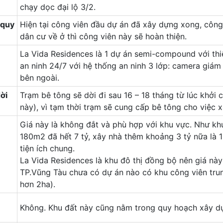
chạy dọc đại lộ 3/2.
 quy
Hiện tại công viên đầu dự án đã xây dựng xong, công 
dân cư về ở thì công viên này sẽ hoàn thiện.
La Vida Residences là 1 dự án semi-compound với th
an ninh 24/7 với hệ thống an ninh 3 lớp: camera giám
bên ngoài.
ời
Trạm bê tông sẽ dời đi sau 16 – 18 tháng từ lúc khở
này), vì tạm thời trạm sẽ cung cấp bê tông cho việc 
Giá này là không đắt và phù hợp với khu vực. Như kh
180m2 đã hết 7 tỷ, xây nhà thêm khoảng 3 tỷ nữa là
tiện ích chung.
La Vida Residences là khu đô thị đồng bộ nên giá này 
TP.Vũng Tàu chưa có dự án nào có khu công viên tru
hơn 2ha).
Không. Khu đất này cũng nằm trong quy hoạch xây d