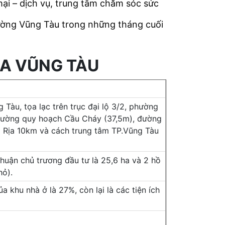
ại – dịch vụ, trung tâm chăm sóc sức
rường Vũng Tàu trong những tháng cuối
DA VŨNG TÀU
Tàu, tọa lạc trên trục đại lộ 3/2, phường
, đường quy hoạch Cầu Cháy (37,5m), đường
Rịa 10km và cách trung tâm TP.Vũng Tàu
thuận chủ trương đầu tư là 25,6 ha và 2 hồ
hỏ).
 khu nhà ở là 27%, còn lại là các tiện ích