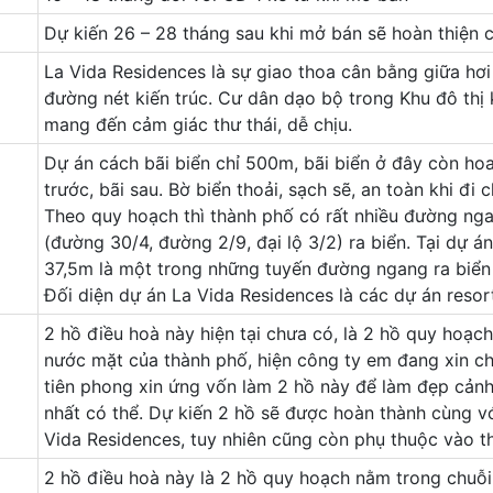
Dự kiến 26 – 28 tháng sau khi mở bán sẽ hoàn thiện c
La Vida Residences là sự giao thoa cân bằng giữa hơi 
đường nét kiến trúc. Cư dân dạo bộ trong Khu đô th
mang đến cảm giác thư thái, dễ chịu.
Dự án cách bãi biển chỉ 500m, bãi biển ở đây còn ho
trước, bãi sau. Bờ biển thoải, sạch sẽ, an toàn khi đi 
Theo quy hoạch thì thành phố có rất nhiều đường nga
(đường 30/4, đường 2/9, đại lộ 3/2) ra biển. Tại dự
37,5m là một trong những tuyến đường ngang ra biển
Đối diện dự án La Vida Residences là các dự án reso
2 hồ điều hoà này hiện tại chưa có, là 2 hồ quy hoạc
nước mặt của thành phố, hiện công ty em đang xin c
tiên phong xin ứng vốn làm 2 hồ này để làm đẹp cản
nhất có thể. Dự kiến 2 hồ sẽ được hoàn thành cùng vớ
Vida Residences, tuy nhiên cũng còn phụ thuộc vào t
2 hồ điều hoà này là 2 hồ quy hoạch nằm trong chuỗ