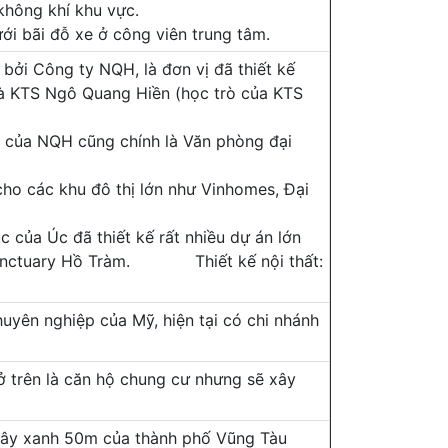
 không khí khu vực.
ới bãi đỗ xe ở công viên trung tâm.
 bởi Công ty NQH, là đơn vị đã thiết kế
à KTS Ngô Quang Hiền (học trò của KTS
ng của NQH cũng chính là Văn phòng đại
 cho các khu đô thị lớn như Vinhomes, Đại
rúc của Úc đã thiết kế rất nhiều dự án lớn
dự Sanctuary Hồ Tràm. Thiết kế nội thất:
huyên nghiệp của Mỹ, hiện tại có chi nhánh
ở trên là căn hộ chung cư nhưng sẽ xây
 cây xanh 50m của thành phố Vũng Tàu