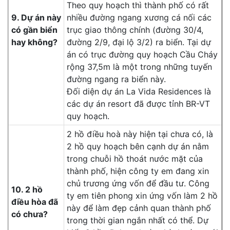
Theo quy hoạch thì thành phố có rất
9. Dự án này
nhiều đường ngang xương cá nối các
có gần biển
trục giao thông chính (đường 30/4,
hay không?
đường 2/9, đại lộ 3/2) ra biển. Tại dự
án có trục đường quy hoạch Cầu Cháy
rộng 37,5m là một trong những tuyến
đường ngang ra biển này.
Đối diện dự án La Vida Residences là
các dự án resort đã được tỉnh BR-VT
quy hoạch.
2 hồ điều hoà này hiện tại chưa có, là
2 hồ quy hoạch bên cạnh dự án nằm
trong chuỗi hồ thoát nước mặt của
thành phố, hiện công ty em đang xin
chủ trương ứng vốn để đầu tư. Công
10. 2 hồ
ty em tiên phong xin ứng vốn làm 2 hồ
điều hòa đã
này để làm đẹp cảnh quan thành phố
có chưa?
trong thời gian ngắn nhất có thể. Dự