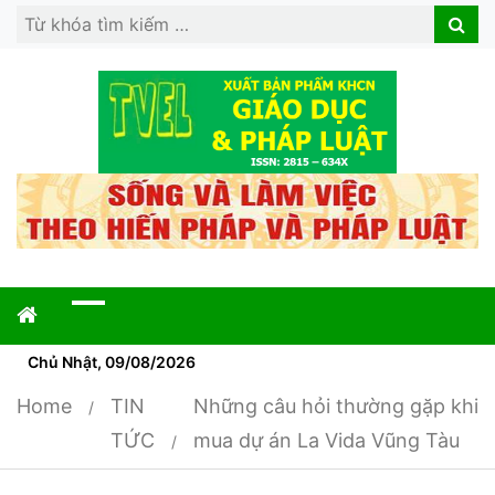
Search
Search
for:
Chủ Nhật, 09/08/2026
Home
TIN
Những câu hỏi thường gặp khi
TỨC
mua dự án La Vida Vũng Tàu