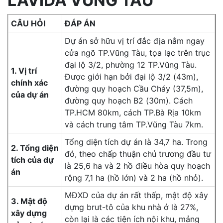
LAVIDA VŨNG TÀU
CÂU HỎI
ĐÁP ÁN
Dự án sở hữu vị trí đắc địa nằm ngay
cửa ngõ TP.Vũng Tàu, tọa lạc trên trục
đại lộ 3/2, phường 12 TP.Vũng Tàu.
1. Vị trí
Được giới hạn bởi đại lộ 3/2 (43m),
chính xác
đường quy hoạch Cầu Cháy (37,5m),
của dự án
đường quy hoạch B2 (30m). Cách
TP.HCM 80km, cách TP.Bà Rịa 10km
và cách trung tâm TP.Vũng Tàu 7km.
Tổng diện tích dự án là 34,7 ha. Trong
2. Tổng diện
đó, theo chấp thuận chủ trương đầu tư
tích của dự
là 25,6 ha và 2 hồ điều hòa quy hoạch
án
rộng 7,1 ha (hồ lớn) và 2 ha (hồ nhỏ).
MĐXD của dự án rất thấp, mật độ xây
3. Mật độ
dựng brut-tô của khu nhà ở là 27%,
xây dựng
còn lại là các tiện ích nội khu, mảng