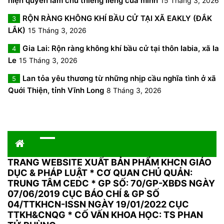
hiện quyền làm chủ thiêng liêng của mình
15 Tháng 3, 2026
RỘN RÀNG KHÔNG KHÍ BẦU CỬ TẠI XÃ EAKLY (ĐẮK
3
LẮK)
15 Tháng 3, 2026
Gia Lai: Rộn ràng không khí bầu cử tại thôn Iabia, xã Ia
4
Le
15 Tháng 3, 2026
Lan tỏa yêu thương từ những nhịp cầu nghĩa tình ở xã
5
Quới Thiện, tỉnh Vĩnh Long
8 Tháng 3, 2026
TRANG WEBSITE XUẤT BẢN PHẨM KHCN GIÁO
DỤC & PHÁP LUẬT
*
CƠ QUAN CHỦ QUẢN:
TRUNG TÂM CEDC * GP SỐ: 70/GP-XBĐS NGÀY
07/06/2019 CỤC BÁO CHÍ & GP SỐ
04/TTKHCN-ISSN NGÀY 19/01/2022 CỤC
TTKH&CNQG * CỐ VẤN KHOA HỌC: TS PHAN