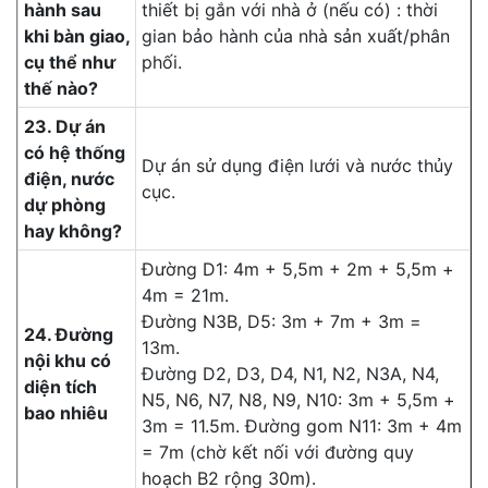
hành sau
thiết bị gắn với nhà ở (nếu có) : thời
khi bàn giao,
gian bảo hành của nhà sản xuất/phân
cụ thể như
phối.
thế nào?
23. Dự án
có hệ thống
Dự án sử dụng điện lưới và nước thủy
điện, nước
cục.
dự phòng
hay không?
Đường D1: 4m + 5,5m + 2m + 5,5m +
4m = 21m.
Đường N3B, D5: 3m + 7m + 3m =
24. Đường
13m.
nội khu có
Đường D2, D3, D4, N1, N2, N3A, N4,
diện tích
N5, N6, N7, N8, N9, N10: 3m + 5,5m +
bao nhiêu
3m = 11.5m. Đường gom N11: 3m + 4m
= 7m (chờ kết nối với đường quy
hoạch B2 rộng 30m).