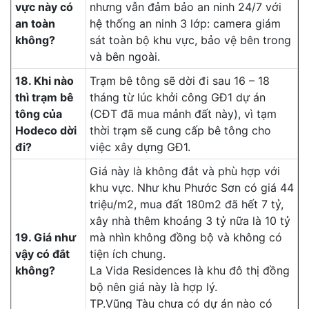
vực này có
nhưng vẫn đảm bảo an ninh 24/7 với
an toàn
hệ thống an ninh 3 lớp: camera giám
không?
sát toàn bộ khu vực, bảo vệ bên trong
và bên ngoài.
18. Khi nào
Trạm bê tông sẽ dời đi sau 16 – 18
thì trạm bê
tháng từ lúc khởi công GĐ1 dự án
tông của
(CĐT đã mua mảnh đất này), vì tạm
Hodeco dời
thời trạm sẽ cung cấp bê tông cho
đi?
việc xây dựng GĐ1.
Giá này là không đắt và phù hợp với
khu vực. Như khu Phước Sơn có giá 44
triệu/m2, mua đất 180m2 đã hết 7 tỷ,
xây nhà thêm khoảng 3 tỷ nữa là 10 tỷ
19. Giá như
mà nhìn không đồng bộ và không có
vậy có đắt
tiện ích chung.
không?
La Vida Residences là khu đô thị đồng
bộ nên giá này là hợp lý.
TP.Vũng Tàu chưa có dự án nào có