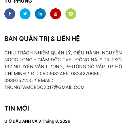
TỬ PHÙNG
BAN QUẢN TRỊ & LIÊN HỆ
CHỊU TRÁCH NHIỆM QUẢN LÝ, ĐIỀU HÀNH: NGUYỄN
NGỌC LONG - GIÁM ĐỐC TVEL ĐỒNG NAI * TRỤ SỞ:
132 NGUYỄN VĂN LƯỢNG, PHƯỜNG GÒ VẤP, TP. HỒ
CHÍ MINH * ĐT: 0903682486; 0824270686;
0989752255 * EMAIL:
TRUNGTAMCEDC2017@GMAIL.COM
TIN MỚI
GIỖ ĐẦU ANH CẢ
3 Tháng 8, 2026