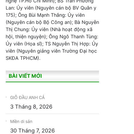
nghệ TP.Hồ Chí Minh); BS Trần Phương
Lan: Ủy viên (Nguyên cán bộ BV Quân y
175); Ông Bùi Mạnh Thắng: Ủy viên
(Nguyên cán bộ Bộ Công an); Bà Nguyễn
Thị Chung: Ủy viên (Nhà hoạt động xã
hội, thiện nguyện); Ông Ngô Thanh Tùng:
Ủy viên (Họa sĩ); TS Nguyễn Thị Hợp: Ủy
viên (Nguyên giảng viên Trường Đại học
SKĐA TPHCM).
BÀI VIẾT MỚI
GIỖ ĐẦU ANH CẢ
3 Tháng 8, 2026
Miền di sản
30 Tháng 7, 2026