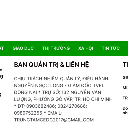
ẬT
GIÁO DỤC
THỊ TRƯỜNG
XÃ HỘI
TIN TỨC
BAN QUẢN TRỊ & LIÊN HỆ
T
*
19
GI
CHỊU TRÁCH NHIỆM QUẢN LÝ, ĐIỀU HÀNH:
NGUYỄN NGỌC LONG - GIÁM ĐỐC TVEL
Mi
ĐỒNG NAI * TRỤ SỞ: 132 NGUYỄN VĂN
S
TR
LƯỢNG, PHƯỜNG GÒ VẤP, TP. HỒ CHÍ MINH
* ĐT: 0903682486; 0824270686;
Đó
0989752255 * EMAIL:
nh
TRUNGTAMCEDC2017@GMAIL.COM