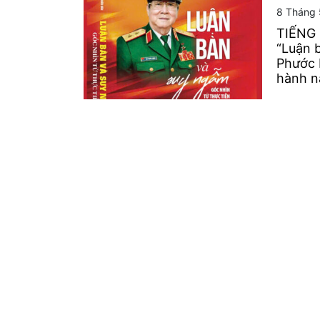
8 Tháng 
TIẾNG
“Luận 
Phước 
hành nă