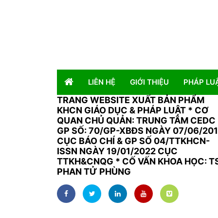
LIÊN HỆ
GIỚI THIỆU
PHÁP LU
TRANG WEBSITE XUẤT BẢN PHẨM
KHCN GIÁO DỤC & PHÁP LUẬT
*
CƠ
QUAN CHỦ QUẢN: TRUNG TÂM CEDC 
GP SỐ: 70/GP-XBĐS NGÀY 07/06/20
CỤC BÁO CHÍ & GP SỐ 04/TTKHCN-
ISSN NGÀY 19/01/2022 CỤC
TTKH&CNQG * CỐ VẤN KHOA HỌC: T
PHAN TỬ PHÙNG