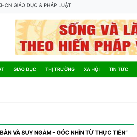
 KHCN GIÁO DỤC & PHÁP LUẬT
ẬT
GIÁO DỤC
THỊ TRƯỜNG
XÃ HỘI
TIN TỨC
 BÀN VÀ SUY NGẪM – GÓC NHÌN TỪ THỰC TIỄN”