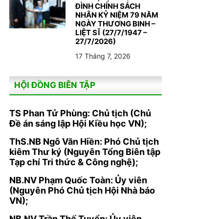
ĐÌNH CHÍNH SÁCH
NHÂN KỶ NIỆM 79 NĂM
NGÀY THƯƠNG BINH –
LIỆT SĨ (27/7/1947 –
27/7/2026)
17 Tháng 7, 2026
HỘI ĐỒNG BIÊN TẬP
TS Phan Tử Phùng: Chủ tịch (Chủ
Đề án sáng lập Hội Kiều học VN);
ThS.NB Ngô Văn Hiền: Phó Chủ tịch
kiêm Thư ký (Nguyên Tổng Biên tập
Tạp chí Tri thức & Công nghệ);
NB.NV Phạm Quốc Toàn: Ủy viên
(Nguyên Phó Chủ tịch Hội Nhà báo
VN);
NB.NV Trần Thế Tuyển: Ủy viên