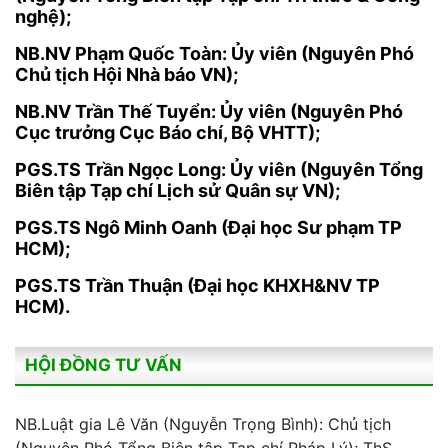
nghệ);
NB.NV Phạm Quốc Toàn: Ủy viên (Nguyên Phó
Chủ tịch Hội Nhà báo VN);
NB.NV Trần Thế Tuyển: Ủy viên (Nguyên Phó
Cục trưởng Cục Báo chí, Bộ VHTT);
PGS.TS Trần Ngọc Long: Ủy viên (Nguyên Tổng
Biên tập Tạp chí Lịch sử Quân sự VN);
PGS.TS Ngô Minh Oanh (Đại học Sư phạm TP
HCM);
PGS.TS Trần Thuận (Đại học KHXH&NV TP
HCM).
HỘI ĐỒNG TƯ VẤN
NB.Luật gia Lê Văn (Nguyễn Trọng Bình): Chủ tịch
(Nguyên Phó Tổng Biên tập Tạp chí Pháp Lý); ThS