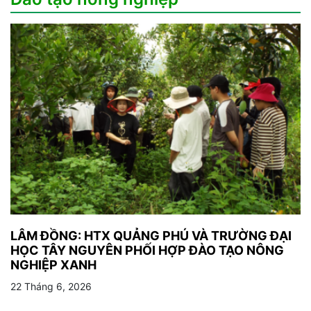
LÂM ĐỒNG: HTX QUẢNG PHÚ VÀ TRƯỜNG ĐẠI
HỌC TÂY NGUYÊN PHỐI HỢP ĐÀO TẠO NÔNG
NGHIỆP XANH
22 Tháng 6, 2026