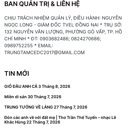
BAN QUẢN TRỊ & LIÊN HỆ
CHỊU TRÁCH NHIỆM QUẢN LÝ, ĐIỀU HÀNH: NGUYỄN
NGỌC LONG - GIÁM ĐỐC TVEL ĐỒNG NAI * TRỤ SỞ:
132 NGUYỄN VĂN LƯỢNG, PHƯỜNG GÒ VẤP, TP. HỒ
CHÍ MINH * ĐT: 0903682486; 0824270686;
0989752255 * EMAIL:
TRUNGTAMCEDC2017@GMAIL.COM
TIN MỚI
GIỖ ĐẦU ANH CẢ
3 Tháng 8, 2026
Miền di sản
30 Tháng 7, 2026
TRUNG TƯỚNG VỀ LÀNG
27 Tháng 7, 2026
Đón các anh về với đất mẹ | Thơ Trần Thế Tuyển – nhạc Lê
Khắc Hùng
22 Tháng 7, 2026