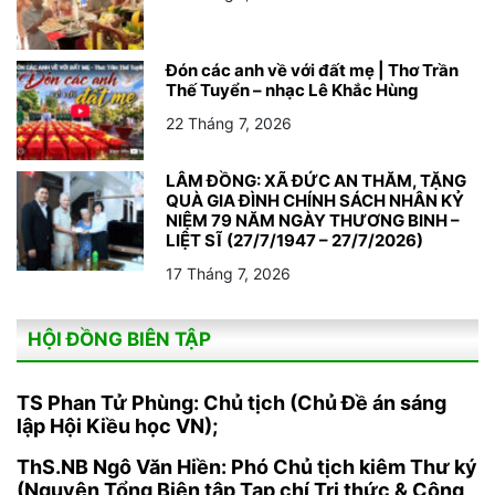
Đón các anh về với đất mẹ | Thơ Trần
Thế Tuyển – nhạc Lê Khắc Hùng
22 Tháng 7, 2026
LÂM ĐỒNG: XÃ ĐỨC AN THĂM, TẶNG
QUÀ GIA ĐÌNH CHÍNH SÁCH NHÂN KỶ
NIỆM 79 NĂM NGÀY THƯƠNG BINH –
LIỆT SĨ (27/7/1947 – 27/7/2026)
17 Tháng 7, 2026
HỘI ĐỒNG BIÊN TẬP
TS Phan Tử Phùng: Chủ tịch (Chủ Đề án sáng
lập Hội Kiều học VN);
ThS.NB Ngô Văn Hiền: Phó Chủ tịch kiêm Thư ký
(Nguyên Tổng Biên tập Tạp chí Tri thức & Công