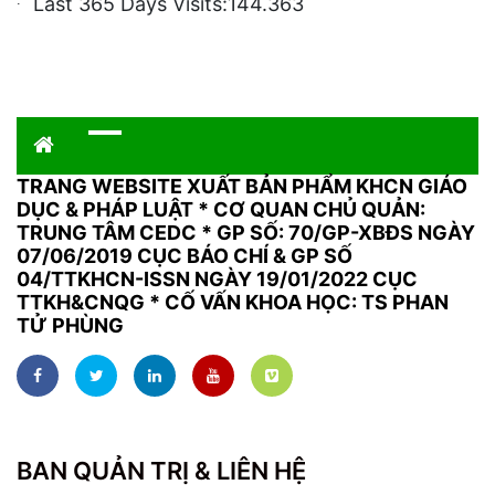
Last 365 Days Visits:
144.363
TRANG WEBSITE XUẤT BẢN PHẨM KHCN GIÁO
DỤC & PHÁP LUẬT
*
CƠ QUAN CHỦ QUẢN:
TRUNG TÂM CEDC * GP SỐ: 70/GP-XBĐS NGÀY
07/06/2019 CỤC BÁO CHÍ & GP SỐ
04/TTKHCN-ISSN NGÀY 19/01/2022 CỤC
TTKH&CNQG * CỐ VẤN KHOA HỌC: TS PHAN
TỬ PHÙNG
BAN QUẢN TRỊ & LIÊN HỆ