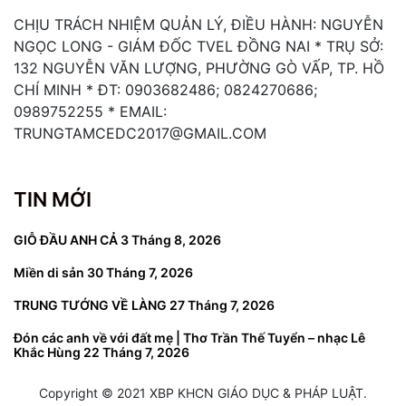
CHỊU TRÁCH NHIỆM QUẢN LÝ, ĐIỀU HÀNH: NGUYỄN
NGỌC LONG - GIÁM ĐỐC TVEL ĐỒNG NAI * TRỤ SỞ:
132 NGUYỄN VĂN LƯỢNG, PHƯỜNG GÒ VẤP, TP. HỒ
CHÍ MINH * ĐT: 0903682486; 0824270686;
0989752255 * EMAIL:
TRUNGTAMCEDC2017@GMAIL.COM
TIN MỚI
GIỖ ĐẦU ANH CẢ
3 Tháng 8, 2026
Miền di sản
30 Tháng 7, 2026
TRUNG TƯỚNG VỀ LÀNG
27 Tháng 7, 2026
Đón các anh về với đất mẹ | Thơ Trần Thế Tuyển – nhạc Lê
Khắc Hùng
22 Tháng 7, 2026
Copyright © 2021 XBP KHCN GIÁO DỤC & PHÁP LUẬT.