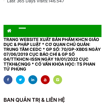
Last 365 Days Visits:
146.547
TRANG WEBSITE XUẤT BẢN PHẨM KHCN GIÁO
DỤC & PHÁP LUẬT
*
CƠ QUAN CHỦ QUẢN:
TRUNG TÂM CEDC * GP SỐ: 70/GP-XBĐS NGÀY
07/06/2019 CỤC BÁO CHÍ & GP SỐ
04/TTKHCN-ISSN NGÀY 19/01/2022 CỤC
TTKH&CNQG * CỐ VẤN KHOA HỌC: TS PHAN
TỬ PHÙNG
BAN QUẢN TRỊ & LIÊN HỆ