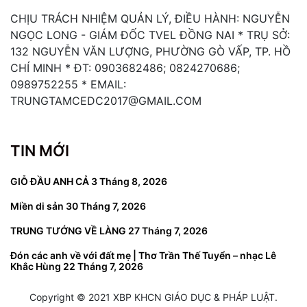
CHỊU TRÁCH NHIỆM QUẢN LÝ, ĐIỀU HÀNH: NGUYỄN
NGỌC LONG - GIÁM ĐỐC TVEL ĐỒNG NAI * TRỤ SỞ:
132 NGUYỄN VĂN LƯỢNG, PHƯỜNG GÒ VẤP, TP. HỒ
CHÍ MINH * ĐT: 0903682486; 0824270686;
0989752255 * EMAIL:
TRUNGTAMCEDC2017@GMAIL.COM
TIN MỚI
GIỖ ĐẦU ANH CẢ
3 Tháng 8, 2026
Miền di sản
30 Tháng 7, 2026
TRUNG TƯỚNG VỀ LÀNG
27 Tháng 7, 2026
Đón các anh về với đất mẹ | Thơ Trần Thế Tuyển – nhạc Lê
Khắc Hùng
22 Tháng 7, 2026
Copyright © 2021 XBP KHCN GIÁO DỤC & PHÁP LUẬT.