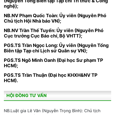
(Nguyên Tổng Biên tập Tạp chí Tri thức & Công
nghệ);
NB.NV Phạm Quốc Toàn: Ủy viên (Nguyên Phó
Chủ tịch Hội Nhà báo VN);
NB.NV Trần Thế Tuyển: Ủy viên (Nguyên Phó
Cục trưởng Cục Báo chí, Bộ VHTT);
PGS.TS Trần Ngọc Long: Ủy viên (Nguyên Tổng
Biên tập Tạp chí Lịch sử Quân sự VN);
PGS.TS Ngô Minh Oanh (Đại học Sư phạm TP
HCM);
PGS.TS Trần Thuận (Đại học KHXH&NV TP
HCM).
HỘI ĐỒNG TƯ VẤN
NB.Luật gia Lê Văn (Nguyễn Trọng Bình): Chủ tịch