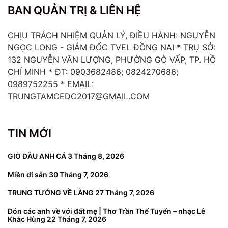
BAN QUẢN TRỊ & LIÊN HỆ
CHỊU TRÁCH NHIỆM QUẢN LÝ, ĐIỀU HÀNH: NGUYỄN
NGỌC LONG - GIÁM ĐỐC TVEL ĐỒNG NAI * TRỤ SỞ:
132 NGUYỄN VĂN LƯỢNG, PHƯỜNG GÒ VẤP, TP. HỒ
CHÍ MINH * ĐT: 0903682486; 0824270686;
0989752255 * EMAIL:
TRUNGTAMCEDC2017@GMAIL.COM
TIN MỚI
GIỖ ĐẦU ANH CẢ
3 Tháng 8, 2026
Miền di sản
30 Tháng 7, 2026
TRUNG TƯỚNG VỀ LÀNG
27 Tháng 7, 2026
Đón các anh về với đất mẹ | Thơ Trần Thế Tuyển – nhạc Lê
Khắc Hùng
22 Tháng 7, 2026