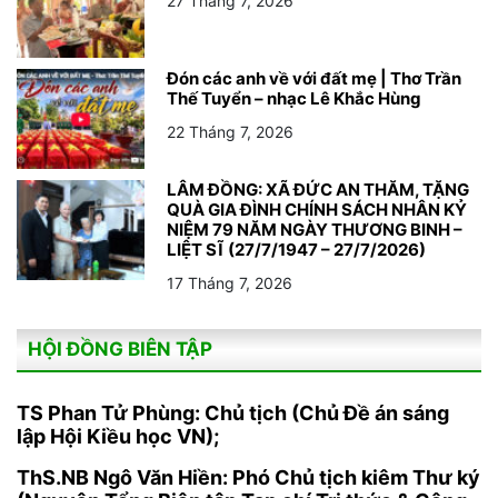
27 Tháng 7, 2026
Đón các anh về với đất mẹ | Thơ Trần
Thế Tuyển – nhạc Lê Khắc Hùng
22 Tháng 7, 2026
LÂM ĐỒNG: XÃ ĐỨC AN THĂM, TẶNG
QUÀ GIA ĐÌNH CHÍNH SÁCH NHÂN KỶ
NIỆM 79 NĂM NGÀY THƯƠNG BINH –
LIỆT SĨ (27/7/1947 – 27/7/2026)
17 Tháng 7, 2026
HỘI ĐỒNG BIÊN TẬP
TS Phan Tử Phùng: Chủ tịch (Chủ Đề án sáng
lập Hội Kiều học VN);
ThS.NB Ngô Văn Hiền: Phó Chủ tịch kiêm Thư ký