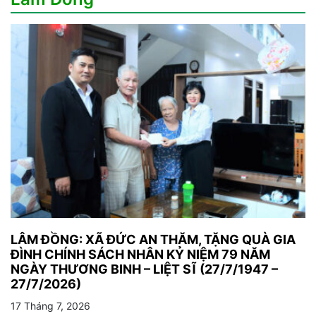
LÂM ĐỒNG: XÃ ĐỨC AN THĂM, TẶNG QUÀ GIA
ĐÌNH CHÍNH SÁCH NHÂN KỶ NIỆM 79 NĂM
NGÀY THƯƠNG BINH – LIỆT SĨ (27/7/1947 –
27/7/2026)
17 Tháng 7, 2026