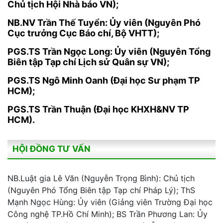
Chủ tịch Hội Nhà báo VN);
NB.NV Trần Thế Tuyển: Ủy viên (Nguyên Phó
Cục trưởng Cục Báo chí, Bộ VHTT);
PGS.TS Trần Ngọc Long: Ủy viên (Nguyên Tổng
Biên tập Tạp chí Lịch sử Quân sự VN);
PGS.TS Ngô Minh Oanh (Đại học Sư phạm TP
HCM);
PGS.TS Trần Thuận (Đại học KHXH&NV TP
HCM).
HỘI ĐỒNG TƯ VẤN
NB.Luật gia Lê Văn (Nguyễn Trọng Bình): Chủ tịch
(Nguyên Phó Tổng Biên tập Tạp chí Pháp Lý); ThS
Mạnh Ngọc Hùng: Ủy viên (Giảng viên Trường Đại học
Công nghệ TP.Hồ Chí Minh); BS Trần Phương Lan: Ủy