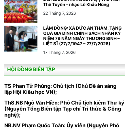
Thế Tuyển – nhạc Lê Khắc Hùng
22 Tháng 7, 2026
LÂM ĐỒNG: XÃ ĐỨC AN THĂM, TẶNG
QUÀ GIA ĐÌNH CHÍNH SÁCH NHÂN KỶ
NIỆM 79 NĂM NGÀY THƯƠNG BINH –
LIỆT SĨ (27/7/1947 – 27/7/2026)
17 Tháng 7, 2026
HỘI ĐỒNG BIÊN TẬP
TS Phan Tử Phùng: Chủ tịch (Chủ Đề án sáng
lập Hội Kiều học VN);
ThS.NB Ngô Văn Hiền: Phó Chủ tịch kiêm Thư ký
(Nguyên Tổng Biên tập Tạp chí Tri thức & Công
nghệ);
NB.NV Phạm Quốc Toàn: Ủy viên (Nguyên Phó