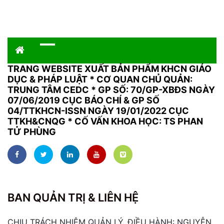
TRANG WEBSITE XUẤT BẢN PHẨM KHCN GIÁO
DỤC & PHÁP LUẬT
*
CƠ QUAN CHỦ QUẢN:
TRUNG TÂM CEDC * GP SỐ: 70/GP-XBĐS NGÀY
07/06/2019 CỤC BÁO CHÍ & GP SỐ
04/TTKHCN-ISSN NGÀY 19/01/2022 CỤC
TTKH&CNQG * CỐ VẤN KHOA HỌC: TS PHAN
TỬ PHÙNG
BAN QUẢN TRỊ & LIÊN HỆ
CHỊU TRÁCH NHIỆM QUẢN LÝ, ĐIỀU HÀNH: NGUYỄN