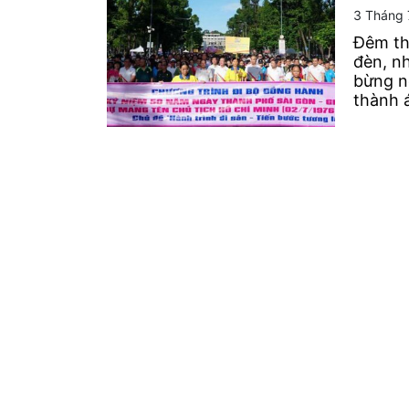
3 Tháng 
Đêm th
đèn, n
bừng nở
thành 