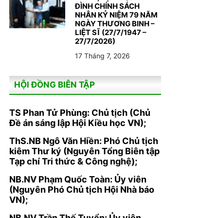
ĐÌNH CHÍNH SÁCH
NHÂN KỶ NIỆM 79 NĂM
NGÀY THƯƠNG BINH –
LIỆT SĨ (27/7/1947 –
27/7/2026)
17 Tháng 7, 2026
HỘI ĐỒNG BIÊN TẬP
TS Phan Tử Phùng: Chủ tịch (Chủ
Đề án sáng lập Hội Kiều học VN);
ThS.NB Ngô Văn Hiền: Phó Chủ tịch
kiêm Thư ký (Nguyên Tổng Biên tập
Tạp chí Tri thức & Công nghệ);
NB.NV Phạm Quốc Toàn: Ủy viên
(Nguyên Phó Chủ tịch Hội Nhà báo
VN);
NB.NV Trần Thế Tuyển: Ủy viên