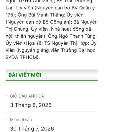
nghệ TP.Hồ Chí Minh); BS Trần Phương
Lan: Ủy viên (Nguyên cán bộ BV Quân y
175); Ông Bùi Mạnh Thắng: Ủy viên
(Nguyên cán bộ Bộ Công an); Bà Nguyễn
Thị Chung: Ủy viên (Nhà hoạt động xã
hội, thiện nguyện); Ông Ngô Thanh Tùng:
Ủy viên (Họa sĩ); TS Nguyễn Thị Hợp: Ủy
viên (Nguyên giảng viên Trường Đại học
SKĐA TPHCM).
BÀI VIẾT MỚI
GIỖ ĐẦU ANH CẢ
3 Tháng 8, 2026
Miền di sản
30 Tháng 7, 2026