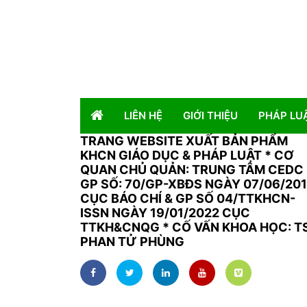
LIÊN HỆ
GIỚI THIỆU
PHÁP LU
TRANG WEBSITE XUẤT BẢN PHẨM
KHCN GIÁO DỤC & PHÁP LUẬT
*
CƠ
QUAN CHỦ QUẢN: TRUNG TÂM CEDC 
GP SỐ: 70/GP-XBĐS NGÀY 07/06/20
CỤC BÁO CHÍ & GP SỐ 04/TTKHCN-
ISSN NGÀY 19/01/2022 CỤC
TTKH&CNQG * CỐ VẤN KHOA HỌC: T
PHAN TỬ PHÙNG