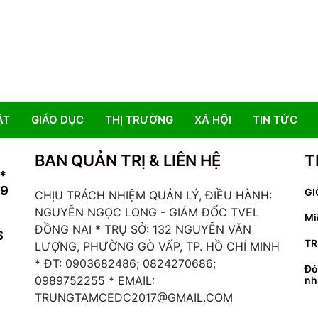
ẬT
GIÁO DỤC
THỊ TRƯỜNG
XÃ HỘI
TIN TỨC
BAN QUẢN TRỊ & LIÊN HỆ
T
*
19
GI
CHỊU TRÁCH NHIỆM QUẢN LÝ, ĐIỀU HÀNH:
NGUYỄN NGỌC LONG - GIÁM ĐỐC TVEL
Mi
ĐỒNG NAI * TRỤ SỞ: 132 NGUYỄN VĂN
S
TR
LƯỢNG, PHƯỜNG GÒ VẤP, TP. HỒ CHÍ MINH
* ĐT: 0903682486; 0824270686;
Đó
0989752255 * EMAIL:
nh
TRUNGTAMCEDC2017@GMAIL.COM