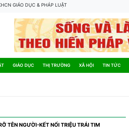
 KHCN GIÁO DỤC & PHÁP LUẬT
ẬT
GIÁO DỤC
THỊ TRƯỜNG
XÃ HỘI
TIN TỨC
RỠ TÊN NGƯỜI-KẾT NỐI TRIỆU TRÁI TIM