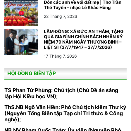
Đón các anh về với đất mẹ | Thơ Trần
Thế Tuyển – nhạc Lê Khắc Hùng
22 Tháng 7, 2026
LÂM ĐỒNG: XÃ ĐỨC AN THĂM, TẶNG
QUÀ GIA ĐÌNH CHÍNH SÁCH NHÂN KỶ
NIỆM 79 NĂM NGÀY THƯƠNG BINH –
LIỆT SĨ (27/7/1947 – 27/7/2026)
17 Tháng 7, 2026
HỘI ĐỒNG BIÊN TẬP
TS Phan Tử Phùng: Chủ tịch (Chủ Đề án sáng
lập Hội Kiều học VN);
ThS.NB Ngô Văn Hiền: Phó Chủ tịch kiêm Thư ký
(Nguyên Tổng Biên tập Tạp chí Tri thức & Công
nghệ);
NB.NV Phạm Quốc Toàn: Ủy viên (Nguyên Phó