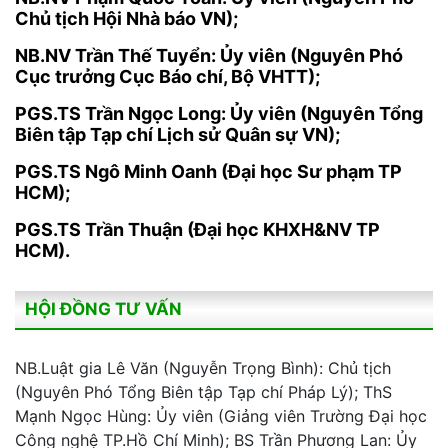
Chủ tịch Hội Nhà báo VN);
NB.NV Trần Thế Tuyển: Ủy viên (Nguyên Phó
Cục trưởng Cục Báo chí, Bộ VHTT);
PGS.TS Trần Ngọc Long: Ủy viên (Nguyên Tổng
Biên tập Tạp chí Lịch sử Quân sự VN);
PGS.TS Ngô Minh Oanh (Đại học Sư phạm TP
HCM);
PGS.TS Trần Thuận (Đại học KHXH&NV TP
HCM).
HỘI ĐỒNG TƯ VẤN
NB.Luật gia Lê Văn (Nguyễn Trọng Bình): Chủ tịch
(Nguyên Phó Tổng Biên tập Tạp chí Pháp Lý); ThS
Mạnh Ngọc Hùng: Ủy viên (Giảng viên Trường Đại học
Công nghệ TP.Hồ Chí Minh); BS Trần Phương Lan: Ủy