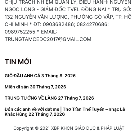
CHỊU TRÁCH NHIỆM QUẢN LÝ, ĐIỀU HÀNH: NGUYỄN
NGỌC LONG - GIÁM ĐỐC TVEL ĐỒNG NAI * TRỤ SỞ:
132 NGUYỄN VĂN LƯỢNG, PHƯỜNG GÒ VẤP, TP. HỒ
CHÍ MINH * ĐT: 0903682486; 0824270686;
0989752255 * EMAIL:
TRUNGTAMCEDC2017@GMAIL.COM
TIN MỚI
GIỖ ĐẦU ANH CẢ
3 Tháng 8, 2026
Miền di sản
30 Tháng 7, 2026
TRUNG TƯỚNG VỀ LÀNG
27 Tháng 7, 2026
Đón các anh về với đất mẹ | Thơ Trần Thế Tuyển – nhạc Lê
Khắc Hùng
22 Tháng 7, 2026
Copyright © 2021 XBP KHCN GIÁO DỤC & PHÁP LUẬT.