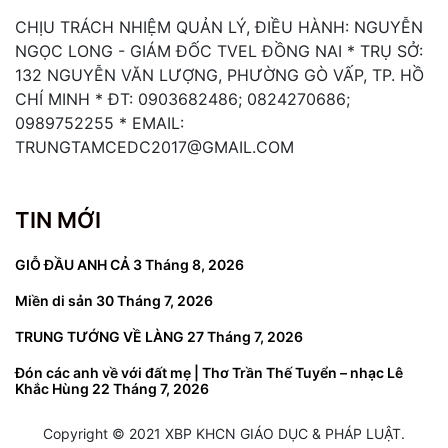
CHỊU TRÁCH NHIỆM QUẢN LÝ, ĐIỀU HÀNH: NGUYỄN
NGỌC LONG - GIÁM ĐỐC TVEL ĐỒNG NAI * TRỤ SỞ:
132 NGUYỄN VĂN LƯỢNG, PHƯỜNG GÒ VẤP, TP. HỒ
CHÍ MINH * ĐT: 0903682486; 0824270686;
0989752255 * EMAIL:
TRUNGTAMCEDC2017@GMAIL.COM
TIN MỚI
GIỖ ĐẦU ANH CẢ
3 Tháng 8, 2026
Miền di sản
30 Tháng 7, 2026
TRUNG TƯỚNG VỀ LÀNG
27 Tháng 7, 2026
Đón các anh về với đất mẹ | Thơ Trần Thế Tuyển – nhạc Lê
Khắc Hùng
22 Tháng 7, 2026
Copyright © 2021 XBP KHCN GIÁO DỤC & PHÁP LUẬT.