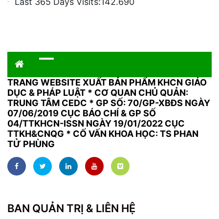
Last 365 Days Visits:
142.690
TRANG WEBSITE XUẤT BẢN PHẨM KHCN GIÁO
DỤC & PHÁP LUẬT
*
CƠ QUAN CHỦ QUẢN:
TRUNG TÂM CEDC * GP SỐ: 70/GP-XBĐS NGÀY
07/06/2019 CỤC BÁO CHÍ & GP SỐ
04/TTKHCN-ISSN NGÀY 19/01/2022 CỤC
TTKH&CNQG * CỐ VẤN KHOA HỌC: TS PHAN
TỬ PHÙNG
BAN QUẢN TRỊ & LIÊN HỆ