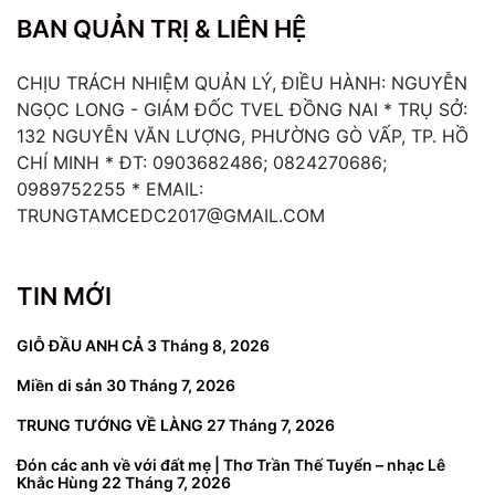
BAN QUẢN TRỊ & LIÊN HỆ
CHỊU TRÁCH NHIỆM QUẢN LÝ, ĐIỀU HÀNH: NGUYỄN
NGỌC LONG - GIÁM ĐỐC TVEL ĐỒNG NAI * TRỤ SỞ:
132 NGUYỄN VĂN LƯỢNG, PHƯỜNG GÒ VẤP, TP. HỒ
CHÍ MINH * ĐT: 0903682486; 0824270686;
0989752255 * EMAIL:
TRUNGTAMCEDC2017@GMAIL.COM
TIN MỚI
GIỖ ĐẦU ANH CẢ
3 Tháng 8, 2026
Miền di sản
30 Tháng 7, 2026
TRUNG TƯỚNG VỀ LÀNG
27 Tháng 7, 2026
Đón các anh về với đất mẹ | Thơ Trần Thế Tuyển – nhạc Lê
Khắc Hùng
22 Tháng 7, 2026