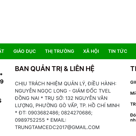
ẬT
GIÁO DỤC
THỊ TRƯỜNG
XÃ HỘI
TIN TỨC
BAN QUẢN TRỊ & LIÊN HỆ
T
*
19
GI
CHỊU TRÁCH NHIỆM QUẢN LÝ, ĐIỀU HÀNH:
NGUYỄN NGỌC LONG - GIÁM ĐỐC TVEL
Mi
ĐỒNG NAI * TRỤ SỞ: 132 NGUYỄN VĂN
S
TR
LƯỢNG, PHƯỜNG GÒ VẤP, TP. HỒ CHÍ MINH
* ĐT: 0903682486; 0824270686;
Đó
0989752255 * EMAIL:
nh
TRUNGTAMCEDC2017@GMAIL.COM