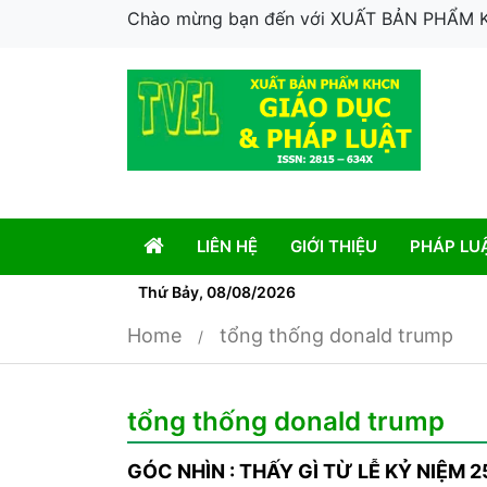
Chào mừng bạn đến với XUẤT BẢN PHẨM
LIÊN HỆ
GIỚI THIỆU
PHÁP LU
Thứ Bảy, 08/08/2026
Home
tổng thống donald trump
tổng thống donald trump
GÓC NHÌN : THẤY GÌ TỪ LỄ KỶ NIỆM