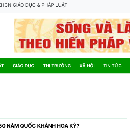
 KHCN GIÁO DỤC & PHÁP LUẬT
ẬT
GIÁO DỤC
THỊ TRƯỜNG
XÃ HỘI
TIN TỨC
 250 NĂM QUỐC KHÁNH HOA KỲ?