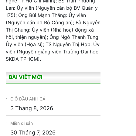
nghệ TP.Hồ Chí Minh); BS Trần Phương
Lan: Ủy viên (Nguyên cán bộ BV Quân y
175); Ông Bùi Mạnh Thắng: Ủy viên
(Nguyên cán bộ Bộ Công an); Bà Nguyễn
Thị Chung: Ủy viên (Nhà hoạt động xã
hội, thiện nguyện); Ông Ngô Thanh Tùng:
Ủy viên (Họa sĩ); TS Nguyễn Thị Hợp: Ủy
viên (Nguyên giảng viên Trường Đại học
SKĐA TPHCM).
BÀI VIẾT MỚI
GIỖ ĐẦU ANH CẢ
3 Tháng 8, 2026
Miền di sản
30 Tháng 7, 2026