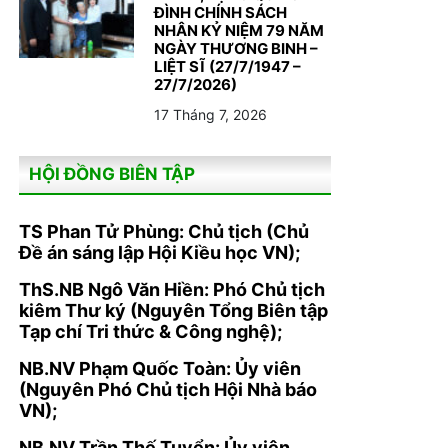
ĐÌNH CHÍNH SÁCH
NHÂN KỶ NIỆM 79 NĂM
NGÀY THƯƠNG BINH –
LIỆT SĨ (27/7/1947 –
27/7/2026)
17 Tháng 7, 2026
HỘI ĐỒNG BIÊN TẬP
TS Phan Tử Phùng: Chủ tịch (Chủ
Đề án sáng lập Hội Kiều học VN);
ThS.NB Ngô Văn Hiền: Phó Chủ tịch
kiêm Thư ký (Nguyên Tổng Biên tập
Tạp chí Tri thức & Công nghệ);
NB.NV Phạm Quốc Toàn: Ủy viên
(Nguyên Phó Chủ tịch Hội Nhà báo
VN);
NB.NV Trần Thế Tuyển: Ủy viên