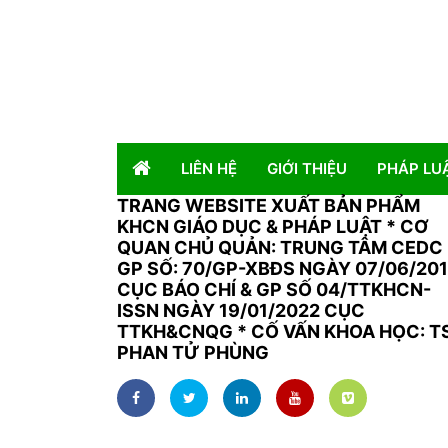
LIÊN HỆ
GIỚI THIỆU
PHÁP LU
TRANG WEBSITE XUẤT BẢN PHẨM
KHCN GIÁO DỤC & PHÁP LUẬT
*
CƠ
QUAN CHỦ QUẢN: TRUNG TÂM CEDC 
GP SỐ: 70/GP-XBĐS NGÀY 07/06/20
CỤC BÁO CHÍ & GP SỐ 04/TTKHCN-
ISSN NGÀY 19/01/2022 CỤC
TTKH&CNQG * CỐ VẤN KHOA HỌC: T
PHAN TỬ PHÙNG