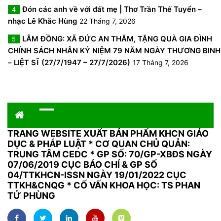
Đón các anh về với đất mẹ | Thơ Trần Thế Tuyển –
4
nhạc Lê Khắc Hùng
22 Tháng 7, 2026
LÂM ĐỒNG: XÃ ĐỨC AN THĂM, TẶNG QUÀ GIA ĐÌNH
5
CHÍNH SÁCH NHÂN KỶ NIỆM 79 NĂM NGÀY THƯƠNG BINH
– LIỆT SĨ (27/7/1947 – 27/7/2026)
17 Tháng 7, 2026
TRANG WEBSITE XUẤT BẢN PHẨM KHCN GIÁO
DỤC & PHÁP LUẬT
*
CƠ QUAN CHỦ QUẢN:
TRUNG TÂM CEDC * GP SỐ: 70/GP-XBĐS NGÀY
07/06/2019 CỤC BÁO CHÍ & GP SỐ
04/TTKHCN-ISSN NGÀY 19/01/2022 CỤC
TTKH&CNQG * CỐ VẤN KHOA HỌC: TS PHAN
TỬ PHÙNG