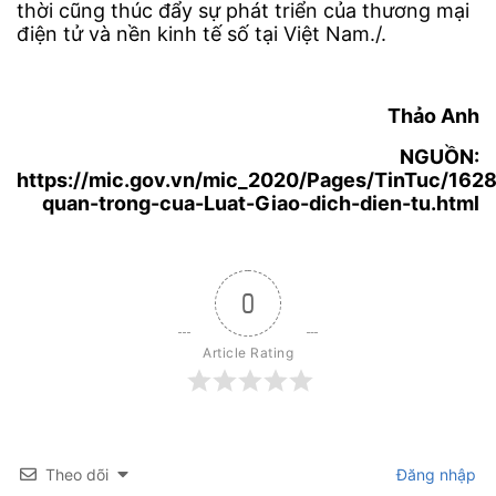
thời cũng thúc đẩy sự phát triển của thương mại
điện tử và nền kinh tế số tại Việt Nam./.
Thảo Anh
NGUỒN:
https://mic.gov.vn/mic_2020/Pages/TinTuc/162
quan-trong-cua-Luat-Giao-dich-dien-tu.html
0
Article Rating
Theo dõi
Đăng nhập