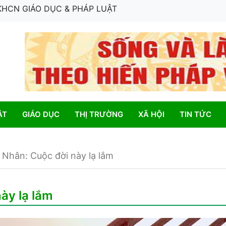
 KHCN GIÁO DỤC & PHÁP LUẬT
ẬT
GIÁO DỤC
THỊ TRƯỜNG
XÃ HỘI
TIN TỨC
Nhân: Cuộc đời này lạ lắm
ày lạ lắm