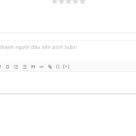
{}
[+]