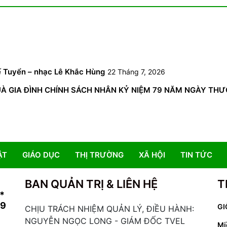
6
ế Tuyển – nhạc Lê Khắc Hùng
22 Tháng 7, 2026
GIA ĐÌNH CHÍNH SÁCH NHÂN KỶ NIỆM 79 NĂM NGÀY THƯƠNG 
ẬT
GIÁO DỤC
THỊ TRƯỜNG
XÃ HỘI
TIN TỨC
BAN QUẢN TRỊ & LIÊN HỆ
T
*
19
GI
CHỊU TRÁCH NHIỆM QUẢN LÝ, ĐIỀU HÀNH:
NGUYỄN NGỌC LONG - GIÁM ĐỐC TVEL
Mi