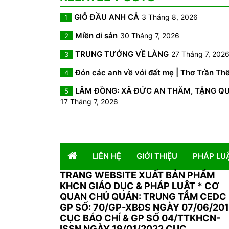
GIỖ ĐẦU ANH CẢ
3 Tháng 8, 2026
1
Miền di sản
30 Tháng 7, 2026
2
TRUNG TƯỚNG VỀ LÀNG
27 Tháng 7, 202
3
Đón các anh về với đất mẹ | Thơ Trần Th
4
LÂM ĐỒNG: XÃ ĐỨC AN THĂM, TẶNG QUÀ 
5
17 Tháng 7, 2026
LIÊN HỆ
GIỚI THIỆU
PHÁP LU
TRANG WEBSITE XUẤT BẢN PHẨM
KHCN GIÁO DỤC & PHÁP LUẬT
*
CƠ
QUAN CHỦ QUẢN: TRUNG TÂM CEDC 
GP SỐ: 70/GP-XBĐS NGÀY 07/06/20
CỤC BÁO CHÍ & GP SỐ 04/TTKHCN-
ISSN NGÀY 19/01/2022 CỤC