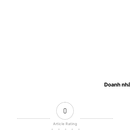
Doanh nh
0
Article Rating