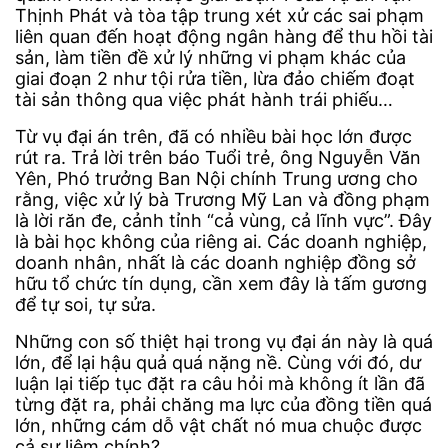
Thịnh Phát và tòa tập trung xét xử các sai phạm
liên quan đến hoạt động ngân hàng để thu hồi tài
sản, làm tiền đề xử lý những vi phạm khác của
giai đoạn 2 như tội rửa tiền, lừa đảo chiếm đoạt
tài sản thông qua việc phát hành trái phiếu…
Từ vụ đại án trên, đã có nhiều bài học lớn được
rút ra. Trả lời trên báo Tuổi trẻ, ông Nguyễn Văn
Yên, Phó trưởng Ban Nội chính Trung ương cho
rằng, việc xử lý bà Trương Mỹ Lan và đồng phạm
là lời răn đe, cảnh tỉnh “cả vùng, cả lĩnh vực”. Đây
là bài học không của riêng ai. Các doanh nghiệp,
doanh nhân, nhất là các doanh nghiệp đồng sở
hữu tổ chức tín dụng, cần xem đây là tấm gương
để tự soi, tự sửa.
Những con số thiệt hại trong vụ đại án này là quá
lớn, để lại hậu quả quá nặng nề. Cùng với đó, dư
luận lại tiếp tục đặt ra câu hỏi mà không ít lần đã
từng đặt ra, phải chăng ma lực của đồng tiền quá
lớn, những cám dỗ vật chất nó mua chuộc được
cả sự liêm chính?