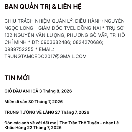
BAN QUẢN TRỊ & LIÊN HỆ
CHỊU TRÁCH NHIỆM QUẢN LÝ, ĐIỀU HÀNH: NGUYỄN
NGỌC LONG - GIÁM ĐỐC TVEL ĐỒNG NAI * TRỤ SỞ:
132 NGUYỄN VĂN LƯỢNG, PHƯỜNG GÒ VẤP, TP. HỒ
CHÍ MINH * ĐT: 0903682486; 0824270686;
0989752255 * EMAIL:
TRUNGTAMCEDC2017@GMAIL.COM
TIN MỚI
GIỖ ĐẦU ANH CẢ
3 Tháng 8, 2026
Miền di sản
30 Tháng 7, 2026
TRUNG TƯỚNG VỀ LÀNG
27 Tháng 7, 2026
Đón các anh về với đất mẹ | Thơ Trần Thế Tuyển – nhạc Lê
Khắc Hùng
22 Tháng 7, 2026