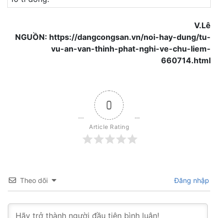
V.Lê
NGUỒN: https://dangcongsan.vn/noi-hay-dung/tu-
vu-an-van-thinh-phat-nghi-ve-chu-liem-
660714.html
0
Article Rating
Theo dõi
Đăng nhập