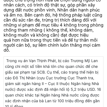
nhân cách, có trình độ thật sự, góp phần xây
dựng đất nước phồn vinh, Nhân dân hạnh phúc
và ấm no. Bên cạnh đó, hệ thống pháp luật cũng
cần đủ sức răn đe, trừng trị thích đáng đối với
những vi phạm để mục tiêu 4 không trong phòng
chống tham nhũng ( không thể, không dám,
không muốn và không cần) đạt được hiệu
quả hơn nữa trong thực tiễn và để tự thân mỗi
người cán bộ, sự liêm chính luôn thắng mọi cám
dỗ.
Trong vụ án Vạn Thịnh Phát, bị cáo Trương Mỹ Lan
cũng chi một số tiền khá lớn cho quan chức để che
giấu sai phạm tại SCB. Cụ thể, cáo trạng thể hiện bị
cáo Đỗ Thị Nhàn (cựu Cục trưởng Cục Thanh tra,
giám sát ngân hàng II – Cục II thuộc Ngân hàng Nhà
nước) được xác định đã nhận hối lộ 5,2 triệu USD. 16
quan chức khác tại Ngân hàng Nhà nước cũng được
xác định nhận của bà Lan từ 100 triệu đồng đến gần
10 tỉ đồng.