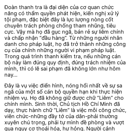
Đoàn thanh tra là đại diện của cơ quan chức
năng có thẩm quyền phát hiện, kiến nghị xử lý
tội phạm, đặc biệt đây là lực lượng nòng cốt
chuyên trách phòng chống tham nhũng, tiêu
cực. Vậy mà họ đã gục ngã, bán rẻ sự liêm chính
và chấp nhận “đầu hàng”. Từ những người nhân
danh cho pháp luật, họ đã trở thành những công
cụ của chính những người vi phạm pháp luật.
Trong quá trình thanh kiểm tra, nếu những cán
bộ này làm đúng quy định, đúng trách nhiệm của
mình, thì có lẽ sai phạm đã không lớn như hôm
nay…
Đây là vụ việc điển hình, nóng hổi nhất về sự sa
ngã của một số cán bộ quyền hạn khi thực hiện
nhiệm vụ. Họ đã không giữ được chữ “Liêm” cho
chính mình. Sinh thời, Chủ tịch Hồ Chí Minh đã
dạy, thực hành chữ “Liêm” là việc mỗi công chức,
viên chức-những đầy tớ của dân-phải thường
xuyên chú trọng, phải tự mình đề phòng và vượt
qua nguy cơ thoái hóa, hư hỏng. Người cảnh