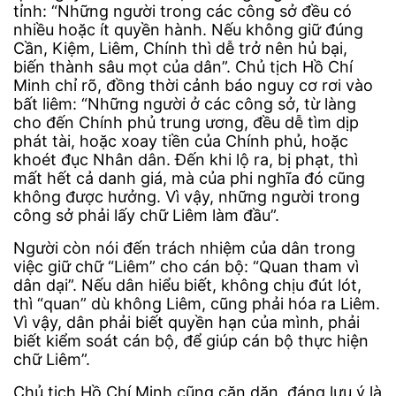
tỉnh: “Những người trong các công sở đều có
nhiều hoặc ít quyền hành. Nếu không giữ đúng
Cần, Kiệm, Liêm, Chính thì dễ trở nên hủ bại,
biến thành sâu mọt của dân”. Chủ tịch Hồ Chí
Minh chỉ rõ, đồng thời cảnh báo nguy cơ rơi vào
bất liêm: “Những người ở các công sở, từ làng
cho đến Chính phủ trung ương, đều dễ tìm dịp
phát tài, hoặc xoay tiền của Chính phủ, hoặc
khoét đục Nhân dân. Đến khi lộ ra, bị phạt, thì
mất hết cả danh giá, mà của phi nghĩa đó cũng
không được hưởng. Vì vậy, những người trong
công sở phải lấy chữ Liêm làm đầu”.
Người còn nói đến trách nhiệm của dân trong
việc giữ chữ “Liêm” cho cán bộ: “Quan tham vì
dân dại”. Nếu dân hiểu biết, không chịu đút lót,
thì “quan” dù không Liêm, cũng phải hóa ra Liêm.
Vì vậy, dân phải biết quyền hạn của mình, phải
biết kiểm soát cán bộ, để giúp cán bộ thực hiện
chữ Liêm”.
Chủ tịch Hồ Chí Minh cũng căn dặn, đáng lưu ý là