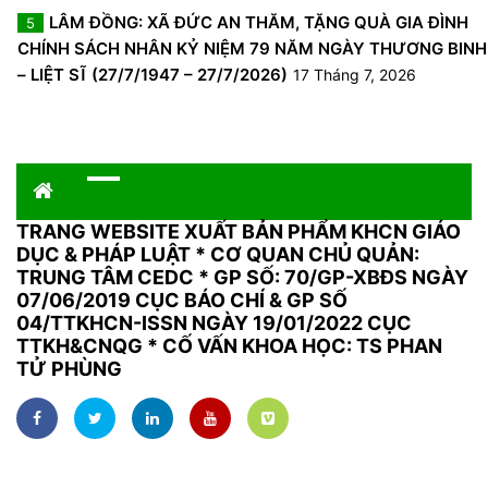
LÂM ĐỒNG: XÃ ĐỨC AN THĂM, TẶNG QUÀ GIA ĐÌNH
5
CHÍNH SÁCH NHÂN KỶ NIỆM 79 NĂM NGÀY THƯƠNG BINH
– LIỆT SĨ (27/7/1947 – 27/7/2026)
17 Tháng 7, 2026
TRANG WEBSITE XUẤT BẢN PHẨM KHCN GIÁO
DỤC & PHÁP LUẬT
*
CƠ QUAN CHỦ QUẢN:
TRUNG TÂM CEDC * GP SỐ: 70/GP-XBĐS NGÀY
07/06/2019 CỤC BÁO CHÍ & GP SỐ
04/TTKHCN-ISSN NGÀY 19/01/2022 CỤC
TTKH&CNQG * CỐ VẤN KHOA HỌC: TS PHAN
TỬ PHÙNG