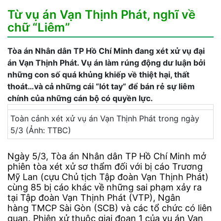
Từ vụ án Vạn Thịnh Phát, nghĩ về
chữ “Liêm”
Tòa án Nhân dân TP Hồ Chí Minh đang xét xử vụ đại
án Vạn Thịnh Phát. Vụ án làm rúng động dư luận bởi
những con số quá khủng khiếp về thiệt hại, thất
thoát…và cả những cái “lót tay” để bán rẻ sự liêm
chính của những cán bộ có quyền lực.
Toàn cảnh xét xử vụ án Vạn Thịnh Phát trong ngày
5/3 (Ảnh: TTBC)
Ngày 5/3, Tòa án Nhân dân TP Hồ Chí Minh mở
phiên tòa xét xử sơ thẩm đối với bị cáo Trương
Mỹ Lan (cựu Chủ tịch Tập đoàn Vạn Thịnh Phát)
cùng 85 bị cáo khác về những sai phạm xảy ra
tại Tập đoàn Vạn Thịnh Phát (VTP), Ngân
hàng TMCP Sài Gòn (SCB) và các tổ chức có liên
quan. Phiên xử thuộc giai đoạn 1 của vụ án Vạn