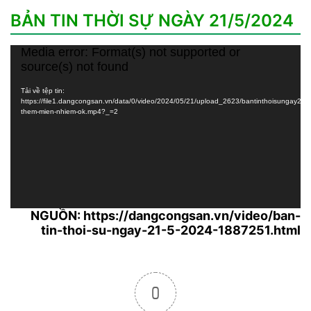
BẢN TIN THỜI SỰ NGÀY 21/5/2024
Media error: Format(s) not supported or
Trình
source(s) not found
chơi
Video
Tải về tệp tin:
https://file1.dangcongsan.vn/data/0/video/2024/05/21/upload_2623/bantinthoisungay2
them-mien-nhiem-ok.mp4?_=2
NGUỒN: https://dangcongsan.vn/video/ban-
tin-thoi-su-ngay-21-5-2024-1887251.html
0