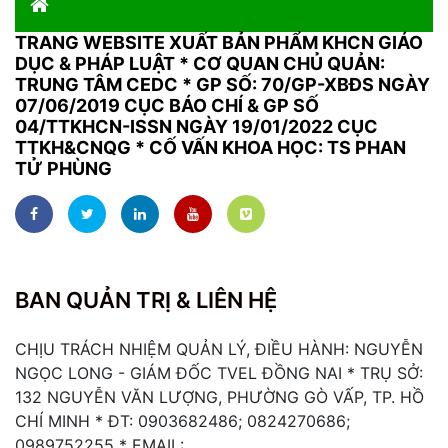
TRANG WEBSITE XUẤT BẢN PHẨM KHCN GIÁO
DỤC & PHÁP LUẬT
*
CƠ QUAN CHỦ QUẢN:
TRUNG TÂM CEDC * GP SỐ: 70/GP-XBĐS NGÀY
07/06/2019 CỤC BÁO CHÍ & GP SỐ
04/TTKHCN-ISSN NGÀY 19/01/2022 CỤC
TTKH&CNQG * CỐ VẤN KHOA HỌC: TS PHAN
TỬ PHÙNG
BAN QUẢN TRỊ & LIÊN HỆ
CHỊU TRÁCH NHIỆM QUẢN LÝ, ĐIỀU HÀNH: NGUYỄN
NGỌC LONG - GIÁM ĐỐC TVEL ĐỒNG NAI * TRỤ SỞ:
132 NGUYỄN VĂN LƯỢNG, PHƯỜNG GÒ VẤP, TP. HỒ
CHÍ MINH * ĐT: 0903682486; 0824270686;
0989752255 * EMAIL: