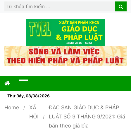
Search
Search
for:
Thứ Bảy, 08/08/2026
Home
XÃ
ĐẶC SAN GIÁO DỤC & PHÁP
HỘI
LUẬT SỐ 9 THÁNG 9/2021: Giá
bán theo giá bìa