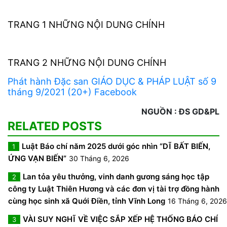
TRANG 1 NHỮNG NỘI DUNG CHÍNH
TRANG 2 NHỮNG NỘI DUNG CHÍNH
Phát hành Đặc san GIÁO DỤC & PHÁP LUẬT số 9
tháng 9/2021 (20+) Facebook
NGUỒN : ĐS GD&PL
RELATED POSTS
Luật Báo chí năm 2025 dưới góc nhìn “DĨ BẤT BIẾN,
1
ỨNG VẠN BIẾN”
30 Tháng 6, 2026
Lan tỏa yêu thưởng, vinh danh gương sáng học tập
2
công ty Luật Thiên Hương và các đơn vị tài trợ đồng hành
cùng học sinh xã Quới Điền, tỉnh Vĩnh Long
16 Tháng 6, 2026
VÀI SUY NGHĨ VỀ VIỆC SẮP XẾP HỆ THỐNG BÁO CHÍ
3