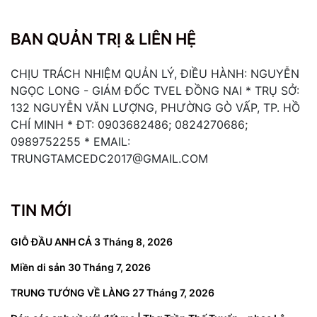
BAN QUẢN TRỊ & LIÊN HỆ
CHỊU TRÁCH NHIỆM QUẢN LÝ, ĐIỀU HÀNH: NGUYỄN
NGỌC LONG - GIÁM ĐỐC TVEL ĐỒNG NAI * TRỤ SỞ:
132 NGUYỄN VĂN LƯỢNG, PHƯỜNG GÒ VẤP, TP. HỒ
CHÍ MINH * ĐT: 0903682486; 0824270686;
0989752255 * EMAIL:
TRUNGTAMCEDC2017@GMAIL.COM
TIN MỚI
GIỖ ĐẦU ANH CẢ
3 Tháng 8, 2026
Miền di sản
30 Tháng 7, 2026
TRUNG TƯỚNG VỀ LÀNG
27 Tháng 7, 2026