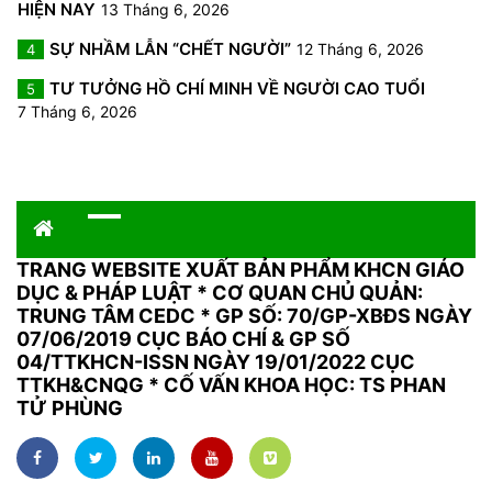
HIỆN NAY
13 Tháng 6, 2026
SỰ NHẦM LẪN “CHẾT NGƯỜI”
12 Tháng 6, 2026
4
TƯ TƯỞNG HỒ CHÍ MINH VỀ NGƯỜI CAO TUỔI
5
7 Tháng 6, 2026
TRANG WEBSITE XUẤT BẢN PHẨM KHCN GIÁO
DỤC & PHÁP LUẬT
*
CƠ QUAN CHỦ QUẢN:
TRUNG TÂM CEDC * GP SỐ: 70/GP-XBĐS NGÀY
07/06/2019 CỤC BÁO CHÍ & GP SỐ
04/TTKHCN-ISSN NGÀY 19/01/2022 CỤC
TTKH&CNQG * CỐ VẤN KHOA HỌC: TS PHAN
TỬ PHÙNG