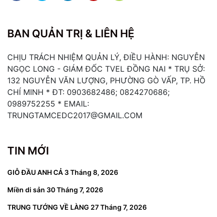
BAN QUẢN TRỊ & LIÊN HỆ
CHỊU TRÁCH NHIỆM QUẢN LÝ, ĐIỀU HÀNH: NGUYỄN
NGỌC LONG - GIÁM ĐỐC TVEL ĐỒNG NAI * TRỤ SỞ:
132 NGUYỄN VĂN LƯỢNG, PHƯỜNG GÒ VẤP, TP. HỒ
CHÍ MINH * ĐT: 0903682486; 0824270686;
0989752255 * EMAIL:
TRUNGTAMCEDC2017@GMAIL.COM
TIN MỚI
GIỖ ĐẦU ANH CẢ
3 Tháng 8, 2026
Miền di sản
30 Tháng 7, 2026
TRUNG TƯỚNG VỀ LÀNG
27 Tháng 7, 2026