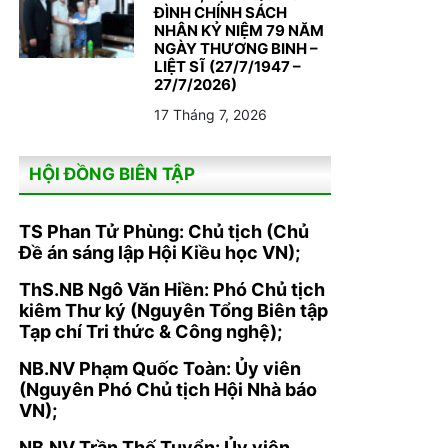
ĐÌNH CHÍNH SÁCH
NHÂN KỶ NIỆM 79 NĂM
NGÀY THƯƠNG BINH –
LIỆT SĨ (27/7/1947 –
27/7/2026)
17 Tháng 7, 2026
HỘI ĐỒNG BIÊN TẬP
TS Phan Tử Phùng: Chủ tịch (Chủ
Đề án sáng lập Hội Kiều học VN);
ThS.NB Ngô Văn Hiền: Phó Chủ tịch
kiêm Thư ký (Nguyên Tổng Biên tập
Tạp chí Tri thức & Công nghệ);
NB.NV Phạm Quốc Toàn: Ủy viên
(Nguyên Phó Chủ tịch Hội Nhà báo
VN);
NB.NV Trần Thế Tuyển: Ủy viên