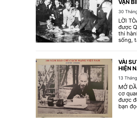
VẠN BI
30 Tháng
LỜI TÒ
được Q
thi hà
sống, t
VÀI SU
HIỆN 
13 Tháng
MỞ ĐẦU
cơ qua
được đ
bạn đọc