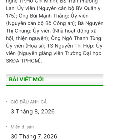
nghệ TP.Hồ Chí Minh); BS Trần Phương
Lan: Ủy viên (Nguyên cán bộ BV Quân y
175); Ông Bùi Mạnh Thắng: Ủy viên
(Nguyên cán bộ Bộ Công an); Bà Nguyễn
Thị Chung: Ủy viên (Nhà hoạt động xã
hội, thiện nguyện); Ông Ngô Thanh Tùng:
Ủy viên (Họa sĩ); TS Nguyễn Thị Hợp: Ủy
viên (Nguyên giảng viên Trường Đại học
SKĐA TPHCM).
BÀI VIẾT MỚI
GIỖ ĐẦU ANH CẢ
3 Tháng 8, 2026
Miền di sản
30 Tháng 7, 2026