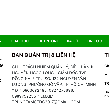
ẬT
GIÁO DỤC
THỊ TRƯỜNG
XÃ HỘI
TIN TỨC
BAN QUẢN TRỊ & LIÊN HỆ
T
*
19
GI
CHỊU TRÁCH NHIỆM QUẢN LÝ, ĐIỀU HÀNH:
NGUYỄN NGỌC LONG - GIÁM ĐỐC TVEL
Mi
ĐỒNG NAI * TRỤ SỞ: 132 NGUYỄN VĂN
S
TR
LƯỢNG, PHƯỜNG GÒ VẤP, TP. HỒ CHÍ MINH
* ĐT: 0903682486; 0824270686;
Đó
0989752255 * EMAIL:
nh
TRUNGTAMCEDC2017@GMAIL.COM