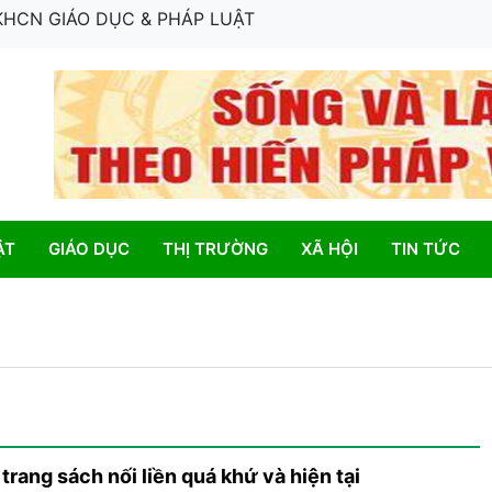
 KHCN GIÁO DỤC & PHÁP LUẬT
ẬT
GIÁO DỤC
THỊ TRƯỜNG
XÃ HỘI
TIN TỨC
rang sách nối liền quá khứ và hiện tại