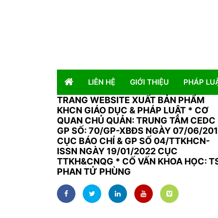
LIÊN HỆ
GIỚI THIỆU
PHÁP LU
TRANG WEBSITE XUẤT BẢN PHẨM
KHCN GIÁO DỤC & PHÁP LUẬT
*
CƠ
QUAN CHỦ QUẢN: TRUNG TÂM CEDC 
GP SỐ: 70/GP-XBĐS NGÀY 07/06/20
CỤC BÁO CHÍ & GP SỐ 04/TTKHCN-
ISSN NGÀY 19/01/2022 CỤC
TTKH&CNQG * CỐ VẤN KHOA HỌC: T
PHAN TỬ PHÙNG