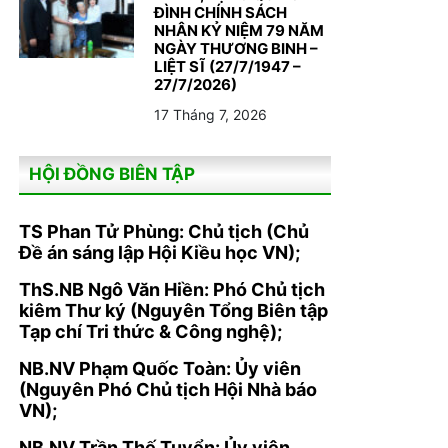
ĐÌNH CHÍNH SÁCH
NHÂN KỶ NIỆM 79 NĂM
NGÀY THƯƠNG BINH –
LIỆT SĨ (27/7/1947 –
27/7/2026)
17 Tháng 7, 2026
HỘI ĐỒNG BIÊN TẬP
TS Phan Tử Phùng: Chủ tịch (Chủ
Đề án sáng lập Hội Kiều học VN);
ThS.NB Ngô Văn Hiền: Phó Chủ tịch
kiêm Thư ký (Nguyên Tổng Biên tập
Tạp chí Tri thức & Công nghệ);
NB.NV Phạm Quốc Toàn: Ủy viên
(Nguyên Phó Chủ tịch Hội Nhà báo
VN);
NB.NV Trần Thế Tuyển: Ủy viên