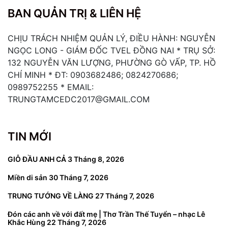
BAN QUẢN TRỊ & LIÊN HỆ
CHỊU TRÁCH NHIỆM QUẢN LÝ, ĐIỀU HÀNH: NGUYỄN
NGỌC LONG - GIÁM ĐỐC TVEL ĐỒNG NAI * TRỤ SỞ:
132 NGUYỄN VĂN LƯỢNG, PHƯỜNG GÒ VẤP, TP. HỒ
CHÍ MINH * ĐT: 0903682486; 0824270686;
0989752255 * EMAIL:
TRUNGTAMCEDC2017@GMAIL.COM
TIN MỚI
GIỖ ĐẦU ANH CẢ
3 Tháng 8, 2026
Miền di sản
30 Tháng 7, 2026
TRUNG TƯỚNG VỀ LÀNG
27 Tháng 7, 2026
Đón các anh về với đất mẹ | Thơ Trần Thế Tuyển – nhạc Lê
Khắc Hùng
22 Tháng 7, 2026